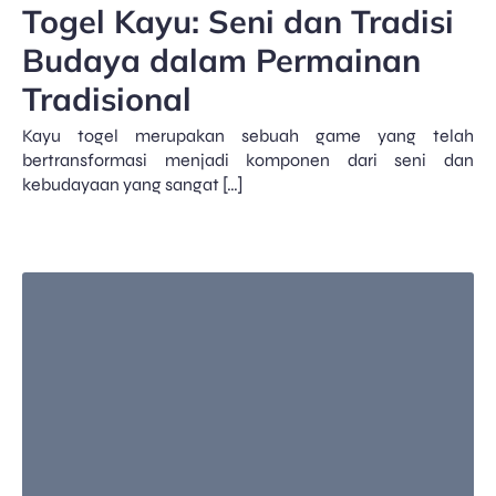
Togel Kayu: Seni dan Tradisi
Budaya dalam Permainan
Tradisional
Kayu togel merupakan sebuah game yang telah
bertransformasi menjadi komponen dari seni dan
kebudayaan yang sangat […]