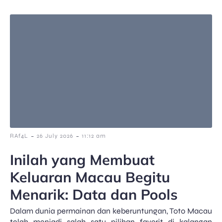
-
-
RAf4L
26 July 2026
11:12 am
Inilah yang Membuat
Keluaran Macau Begitu
Menarik: Data dan Pools
Dalam dunia permainan dan keberuntungan, Toto Macau
telah menjadi salah satu pilihan favorit di kalangan