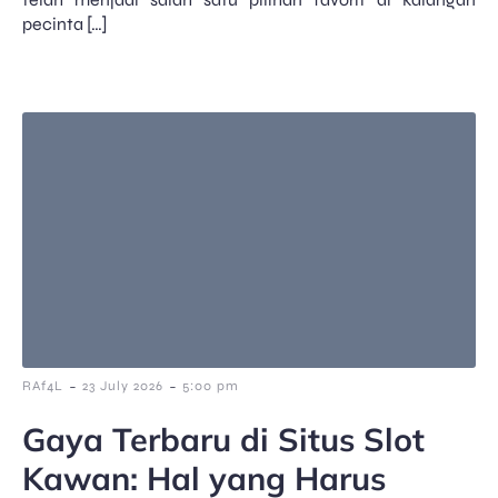
pecinta […]
-
-
RAf4L
23 July 2026
5:00 pm
Gaya Terbaru di Situs Slot
Kawan: Hal yang Harus