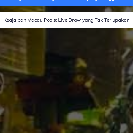
Keajaiban Macau Pools: Live Draw yang Tak Terlupakan