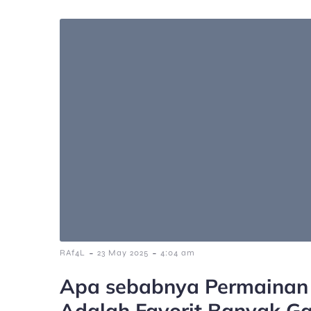
-
-
RAf4L
23 May 2025
4:04 am
Apa sebabnya Permainan
Adalah Favorit Banyak G