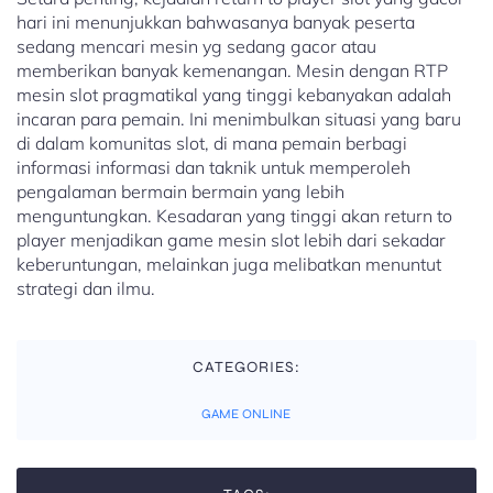
hari ini menunjukkan bahwasanya banyak peserta
sedang mencari mesin yg sedang gacor atau
memberikan banyak kemenangan. Mesin dengan RTP
mesin slot pragmatikal yang tinggi kebanyakan adalah
incaran para pemain. Ini menimbulkan situasi yang baru
di dalam komunitas slot, di mana pemain berbagi
informasi informasi dan taknik untuk memperoleh
pengalaman bermain bermain yang lebih
menguntungkan. Kesadaran yang tinggi akan return to
player menjadikan game mesin slot lebih dari sekadar
keberuntungan, melainkan juga melibatkan menuntut
strategi dan ilmu.
CATEGORIES:
GAME ONLINE