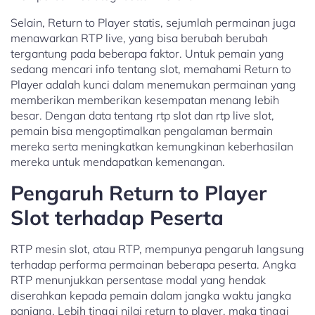
Selain, Return to Player statis, sejumlah permainan juga
menawarkan RTP live, yang bisa berubah berubah
tergantung pada beberapa faktor. Untuk pemain yang
sedang mencari info tentang slot, memahami Return to
Player adalah kunci dalam menemukan permainan yang
memberikan memberikan kesempatan menang lebih
besar. Dengan data tentang rtp slot dan rtp live slot,
pemain bisa mengoptimalkan pengalaman bermain
mereka serta meningkatkan kemungkinan keberhasilan
mereka untuk mendapatkan kemenangan.
Pengaruh Return to Player
Slot terhadap Peserta
RTP mesin slot, atau RTP, mempunya pengaruh langsung
terhadap performa permainan beberapa peserta. Angka
RTP menunjukkan persentase modal yang hendak
diserahkan kepada pemain dalam jangka waktu jangka
panjang. Lebih tinggi nilai return to player, maka tinggi