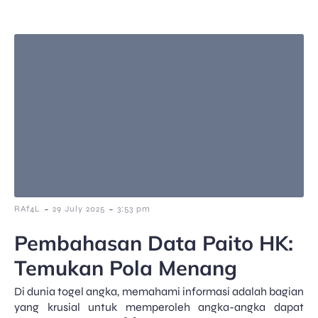
-
-
RAf4L
29 July 2025
3:53 pm
Pembahasan Data Paito HK:
Temukan Pola Menang
Di dunia togel angka, memahami informasi adalah bagian
yang krusial untuk memperoleh angka-angka dapat