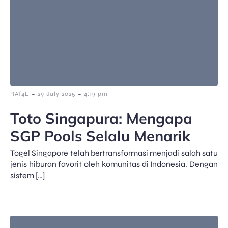
-
-
RAf4L
29 July 2025
4:19 pm
Toto Singapura: Mengapa
SGP Pools Selalu Menarik
Togel Singapore telah bertransformasi menjadi salah satu
jenis hiburan favorit oleh komunitas di Indonesia. Dengan
sistem […]