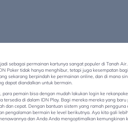
adi sebagai permainan kartunya sangat populer di Tanah Air. 
DN Poker tidak hanya menghibur, tetapi juga kesempatan bagi
ang sekarang berpindah ke permainan online, dan di mana sin
ng dapat diandalkan untuk bermain.
, para pemain bisa dengan mudah lakukan login ke rekanpok
 tersedia di dalam IDN Play. Bagi mereka mereka yang baru 
ah dan cepat. Dengan bantuan sistem yang ramah pengguna 
n pengalaman bermain ke level berikutnya. Ayo kita gali lebi
 menawannya dan Anda Anda mengoptimalkan kemungkinan k