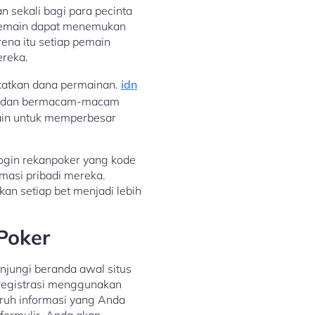
sekali bagi para pecinta
, pemain dapat menemukan
rena itu setiap pemain
ereka.
katkan dana permainan.
idn
ran dan bermacam-macam
ain untuk memperbesar
ogin rekanpoker yang kode
masi pribadi mereka.
an setiap bet menjadi lebih
Poker
njungi beranda awal situs
 registrasi menggunakan
uruh informasi yang Anda