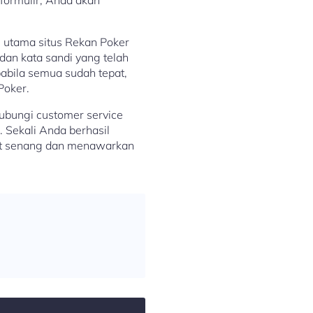
formulir, Anda akan
n utama situs Rekan Poker
dan kata sandi yang telah
pabila semua sudah tepat,
Poker.
ubungi customer service
 Sekali Anda berhasil
at senang dan menawarkan