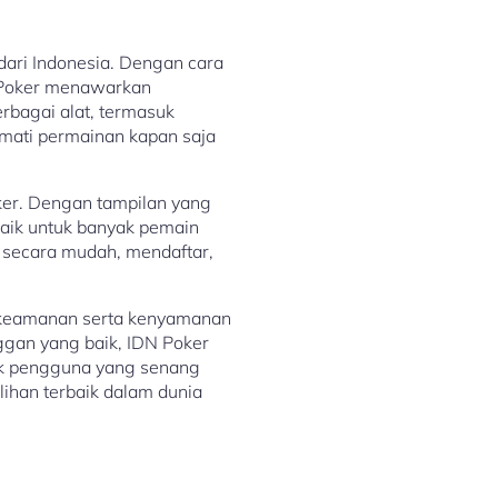
dari Indonesia. Dengan cara
 Poker menawarkan
rbagai alat, termasuk
mati permainan kapan saja
ker. Dengan tampilan yang
rbaik untuk banyak pemain
secara mudah, mendaftar,
 keamanan serta kenyamanan
ggan yang baik, IDN Poker
ak pengguna yang senang
ihan terbaik dalam dunia