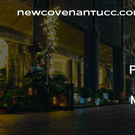
Skip
to
newcovenantucc.c
content
P