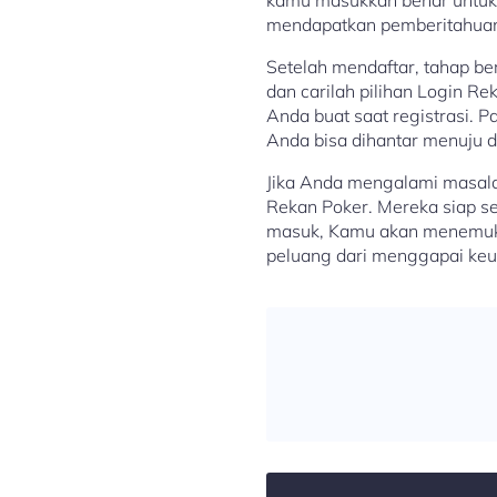
kamu masukkan benar untuk m
mendapatkan pemberitahuan m
Setelah mendaftar, tahap be
dan carilah pilihan Login R
Anda buat saat registrasi. 
Anda bisa dihantar menuju 
Jika Anda mengalami masalah
Rekan Poker. Mereka siap s
masuk, Kamu akan menemuka
peluang dari menggapai keu