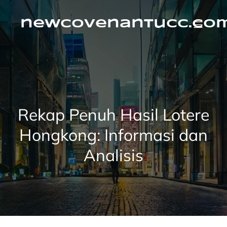
Skip
to
content
newcovenantucc.co
Rekap Penuh Hasil Lotere
Hongkong: Informasi dan
Analisis