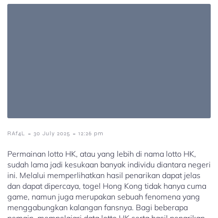
-
-
RAf4L
30 July 2025
12:26 pm
Permainan lotto HK, atau yang lebih di nama lotto HK,
sudah lama jadi kesukaan banyak individu diantara negeri
ini. Melalui memperlihatkan hasil penarikan dapat jelas
dan dapat dipercaya, togel Hong Kong tidak hanya cuma
game, namun juga merupakan sebuah fenomena yang
menggabungkan kalangan fansnya. Bagi beberapa