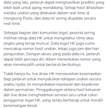
data yang lalu, petaruh dapat menghasilkan prediksi yang
lebih baik untuk ajang mendatang. Setiap hasil dihasilkan
melalui undian yang dilakukan dalam real-time di
Hongkong Pools, dan data ini sering diupdate secara
real-time.
Sebagai bagian dari komunitas togel, peserta sering
melihat rekap data HK untuk mengetahui ritme atau
angka yang kerap muncul. Data togel HK juga cuma
mencakup nomor hasil undian, tetapi juga jam dan hari
pengundian. Dengan akses yang pada data ini, petaruh
dapat lebih percaya diri dalam menentukan nomor yang
akan mereka pilih untuk bertaruh berikutnya.
Tidak hanya itu, live draw HK menawarkan kesempatan
bagi petaruh untuk menyaksikan tahapan undian secara
waktu nyata. Ini menyediakan kejelasan dan keyakinan
dalam permainan. Penggabungan antara hasil keluaran
dan live draw menghadirkan sensasi seru untuk calon
penggemar togel HK, yang selalu berharap untuk meraih
kemenangan besar.