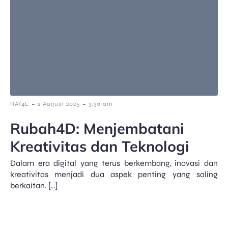
-
-
RAf4L
2 August 2025
3:30 am
Rubah4D: Menjembatani
Kreativitas dan Teknologi
Dalam era digital yang terus berkembang, inovasi dan
kreativitas menjadi dua aspek penting yang saling
berkaitan. […]