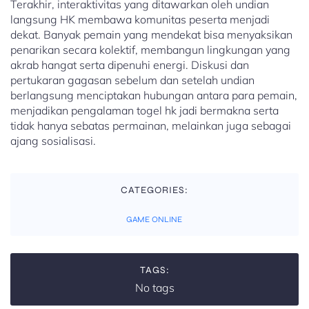
Terakhir, interaktivitas yang ditawarkan oleh undian
langsung HK membawa komunitas peserta menjadi
dekat. Banyak pemain yang mendekat bisa menyaksikan
penarikan secara kolektif, membangun lingkungan yang
akrab hangat serta dipenuhi energi. Diskusi dan
pertukaran gagasan sebelum dan setelah undian
berlangsung menciptakan hubungan antara para pemain,
menjadikan pengalaman togel hk jadi bermakna serta
tidak hanya sebatas permainan, melainkan juga sebagai
ajang sosialisasi.
CATEGORIES:
GAME ONLINE
TAGS:
No tags