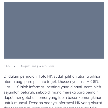
-
-
RAf4L
18 August 2025
9:08 am
Di dalam perjudian, Toto HK sudah pilihan utama pilihan
utama bagi para pecinta togel, khususnya hasil HK 6D.
Hasil HK ialah informasi penting yang dinanti-nanti oleh
sejumlah petaruh, sebab di mana mereka para pemain
dapat mengetahui nomor yang lebih besar kemungkinan
untuk muncul. Dengan adanya informasi HK yang akurat