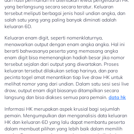
dan hasil permainan ini ditentukan lewat pengeluaran HK
yang berlangsung secara secara teratur. Keluaran
tersebut meliputi berbagai jenis hasil undian angka, dan
salah satu yang yang paling banyak diminati adalah
keluaran 6D.
Keluaran enam digit, seperti nomenklaturnya,
menawarkan output dengan enam angka angka. Hal ini
berarti bahwasanya peserta yang memasang angka
enam digit bisa memenangkan hadiah besar jika nomor
tersebut sejalan dari output yang diwartakan. Proses
keluaran tersebut dilakukan setiap harinya, dan para
pecinta togel amat menantikan tiap live draw HK untuk
melihat nomor yang dari undian. Dalam satu sesi sesi live
draw, output enam digit biasanya ditampilkan secara
langsung dan bisa diakses semua para pemain.
data hk
Informasi HK merupakan aspek krusial bagi sejumlah
pemain. Mengumpulkan dan menganalisis data keluaran
HK dan keluaran 6D yang lalu dapat membantu peserta
dalam membuat pilihan yang lebih baik dalam memilih