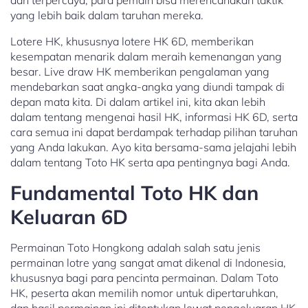
dan terpercaya, para pemain bisa merencanakan taktik
yang lebih baik dalam taruhan mereka.
Lotere HK, khususnya lotere HK 6D, memberikan
kesempatan menarik dalam meraih kemenangan yang
besar. Live draw HK memberikan pengalaman yang
mendebarkan saat angka-angka yang diundi tampak di
depan mata kita. Di dalam artikel ini, kita akan lebih
dalam tentang mengenai hasil HK, informasi HK 6D, serta
cara semua ini dapat berdampak terhadap pilihan taruhan
yang Anda lakukan. Ayo kita bersama-sama jelajahi lebih
dalam tentang Toto HK serta apa pentingnya bagi Anda.
Fundamental Toto HK dan
Keluaran 6D
Permainan Toto Hongkong adalah salah satu jenis
permainan lotre yang sangat amat dikenal di Indonesia,
khususnya bagi para pencinta permainan. Dalam Toto
HK, peserta akan memilih nomor untuk dipertaruhkan,