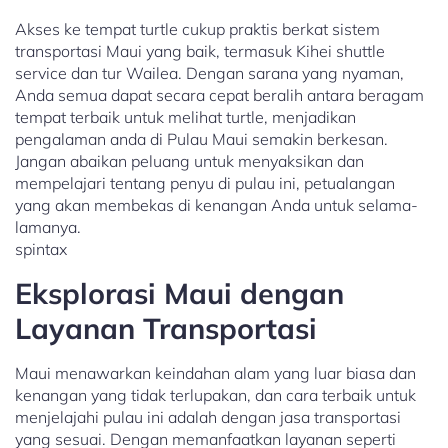
Akses ke tempat turtle cukup praktis berkat sistem
transportasi Maui yang baik, termasuk Kihei shuttle
service dan tur Wailea. Dengan sarana yang nyaman,
Anda semua dapat secara cepat beralih antara beragam
tempat terbaik untuk melihat turtle, menjadikan
pengalaman anda di Pulau Maui semakin berkesan.
Jangan abaikan peluang untuk menyaksikan dan
mempelajari tentang penyu di pulau ini, petualangan
yang akan membekas di kenangan Anda untuk selama-
lamanya.
spintax
Eksplorasi Maui dengan
Layanan Transportasi
Maui menawarkan keindahan alam yang luar biasa dan
kenangan yang tidak terlupakan, dan cara terbaik untuk
menjelajahi pulau ini adalah dengan jasa transportasi
yang sesuai. Dengan memanfaatkan layanan seperti