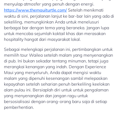
menyulap atmosfer yang penuh dengan energi.
https://www.themauiturtle.com/
Setelah menikmati
waktu di sini, perjalanan lanjut ke bar-bar lain yang ada di
sekeliling, memungkinkan Anda untuk menelusuri
berbagai bar dengan tema yang beraneka. Jangan lupa
untuk mencoba sejumlah koktail khas dan merasakan
hospitality hangat dari masyarakat lokal.
Sebagai melengkapi perjalanan ini, pertimbangkan untuk
memilih tour Wailea setelah malam yang menyenangkan
di pub. Ini bukan sekadar tentang minuman, tetapi juga
merangkai kenangan yang indah. Dengan Experience
Maui yang menyeluruh, Anda dapat mengisi waktu
malam yang dipenuhi kesenangan sambil melepaskan
kepayahan setelah seharian penuh berkeliling keelokan
alam pulau ini. Bersiaplah diri untuk untuk pengalaman
yang menyenangkan dan jangan ragu untuk
bersosialisasi dengan orang-orang baru saja di setiap
pemberhentian.