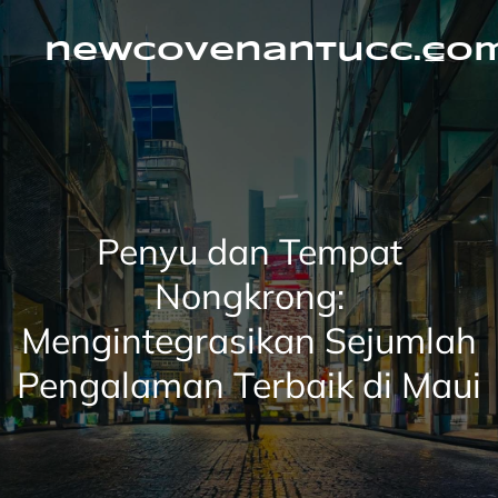
Skip
to
content
newcovenantucc.co
Penyu dan Tempat
Nongkrong:
Mengintegrasikan Sejumlah
Pengalaman Terbaik di Maui