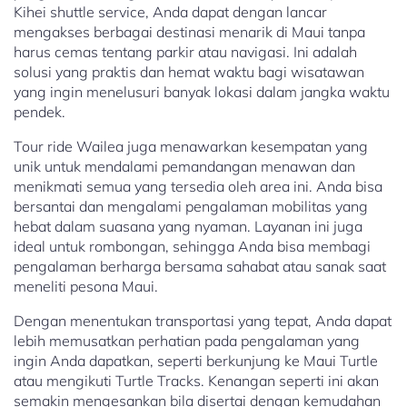
Kihei shuttle service, Anda dapat dengan lancar
mengakses berbagai destinasi menarik di Maui tanpa
harus cemas tentang parkir atau navigasi. Ini adalah
solusi yang praktis dan hemat waktu bagi wisatawan
yang ingin menelusuri banyak lokasi dalam jangka waktu
pendek.
Tour ride Wailea juga menawarkan kesempatan yang
unik untuk mendalami pemandangan menawan dan
menikmati semua yang tersedia oleh area ini. Anda bisa
bersantai dan mengalami pengalaman mobilitas yang
hebat dalam suasana yang nyaman. Layanan ini juga
ideal untuk rombongan, sehingga Anda bisa membagi
pengalaman berharga bersama sahabat atau sanak saat
meneliti pesona Maui.
Dengan menentukan transportasi yang tepat, Anda dapat
lebih memusatkan perhatian pada pengalaman yang
ingin Anda dapatkan, seperti berkunjung ke Maui Turtle
atau mengikuti Turtle Tracks. Kenangan seperti ini akan
semakin mengesankan bila disertai dengan kemudahan