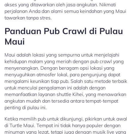
akses yang ditawarkan oleh jasa angkutan. Nikmati
perjalanan Anda dan alami semua keindahan yang Maui
tawarkan tanpa stres.
Panduan Pub Crawl di Pulau
Maui
Maui adalah lokasi yang sempurna untuk menjelajahi
kehidupan malam yang meriah dengan pub crawl yang
menyenangkan. Dengan beragam opsi lokasi yang
menyuguhkan atmosfer lokal, para pengunjung dapat
mengalami keunikan tiap pub. Salah satu metode terbaik
untuk menculai pengalaman ini adalah dengan
memanfaatkan layanan shuttle Kihei, yang menawarkan
angkutan mudah dan tersedia antara tempat-tempat
penting di pulau ini.
Ketika memilih pub untuk dikunjungi, pikirkan untuk awal
di Turtle Maui. Tempat ini tidak hanya populer dengan
minuman yang lezat, tetapi juga dengan musik live yang