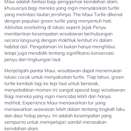
Maui adalah fantasi bagi penggemar keindahan alam,
khususnya bagi mereka yang ingin menyaksikan turtle
yang melintasi lautan jernihnya. The Maui Turtle dikenal
dengan populasi green turtle yang menyentuh hati.
Aktivitas snorkeling di lokasi seperti Jejak Penyu
memberikan kesempatan wisatawan berhubungan
secara langsung dengan makhluk lembut ini dalam
habitat asli. Pengalaman ini bukan hanya menghibur,
tetapi juga mendidik tentang signifikansi konservasi
penyu dan lingkungan laut.
Menjelajahi pantai Maui, wisatawan dapat menemukan
lokasi cocok untuk menyaksikan turtle. Tiap tahun, green
turtle kembali lagi ke tepi laut untuk beranak,
menyebabkan momen ini sangat spesial bagi wisatawan.
Bagi mereka yang ingin mencoba lebih dari hanya
melihat, Experience Maui menawarkan tur yang
menawarkan wawasan lebih dalam tentang tingkah laku
dan daur hidup penyu. Ini adalah kesempatan yang
sempurna untuk mempelajari sambil merasakan
keindahan alam.