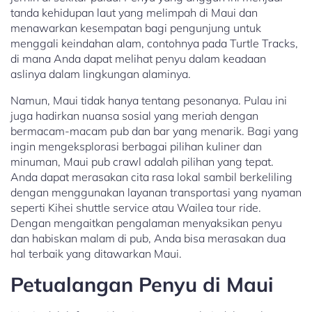
tanda kehidupan laut yang melimpah di Maui dan
menawarkan kesempatan bagi pengunjung untuk
menggali keindahan alam, contohnya pada Turtle Tracks,
di mana Anda dapat melihat penyu dalam keadaan
aslinya dalam lingkungan alaminya.
Namun, Maui tidak hanya tentang pesonanya. Pulau ini
juga hadirkan nuansa sosial yang meriah dengan
bermacam-macam pub dan bar yang menarik. Bagi yang
ingin mengeksplorasi berbagai pilihan kuliner dan
minuman, Maui pub crawl adalah pilihan yang tepat.
Anda dapat merasakan cita rasa lokal sambil berkeliling
dengan menggunakan layanan transportasi yang nyaman
seperti Kihei shuttle service atau Wailea tour ride.
Dengan mengaitkan pengalaman menyaksikan penyu
dan habiskan malam di pub, Anda bisa merasakan dua
hal terbaik yang ditawarkan Maui.
Petualangan Penyu di Maui