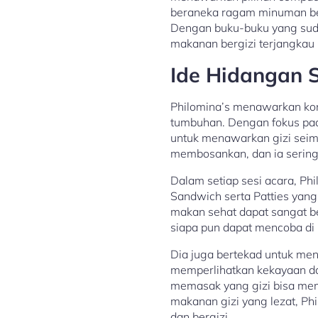
beraneka ragam minuman be
Dengan buku-buku yang sudah
makanan bergizi terjangkau 
Ide Hidangan S
Philomina’s menawarkan kon
tumbuhan. Dengan fokus pada
untuk menawarkan gizi seim
membosankan, dan ia serin
Dalam setiap sesi acara, P
Sandwich serta Patties yang
makan sehat dapat sangat be
siapa pun dapat mencoba di
Dia juga bertekad untuk men
memperlihatkan kekayaan da
memasak yang gizi bisa me
makanan gizi yang lezat, P
dan bergizi.