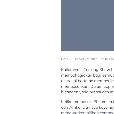
-
-
RAf4L
22 August 2025
3:48 pm
Philomina’s Cooking Show h
membahagiakan bagi semua o
acara ini bertujan memberika
membosankan. Dalam tiap e
hidangan yang nutrisi dan 
Ketika memasak, Philomina ti
dari Afrika. Dari sup kaya n
menawarkan pilihan compact 