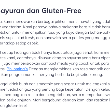
Sayuran dan Gluten-Free
 kami menawarkan berbagai pilihan menu inovatif yang tidak 
k vegetarian. Kami percaya bahwa makanan bergizi tidak haru
iciptakan untuk menampilkan rasa yang kaya dengan bahan-ba
nis sup, salad fresh, dan sandwich serta patties yang mengg
terhadap setiap aspek.
setiap hidangan tidak hanya lezat tetapi juga sehat, kami
lates kami, contohnya, disusun dengan sayuran yang baru dip
i juga mempersiapkan compact meals yang cocok untuk para y
tas.
Philomina’s
Dengan mengkombinasikan rasa menarik dari
kan pengalaman kuliner yang berbeda bagi setiap orang.
gai drink buah dan smoothie yang segar untuk melengkapi s
a menyediakan gizi yang penting bagi kesehatan. Dengan kelua
tu, membagikan resep dan pengetahuan, serta memperluas w
f dan berkelanjutan. Mari bergabung dengan kami dan rasak
n gluten-free!