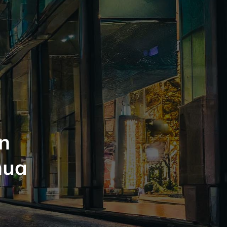
n
mua