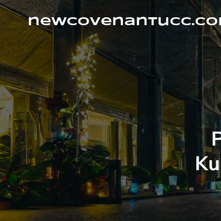
Skip
to
newcovenantucc.c
content
Ku