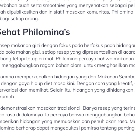
rbahan buah serta smoothies yang menyehatkan sebagai pel
 dipublikasikan dan inisiatif masakan komunitas, Philomina
bagi setiap orang.
ehat Philomina’s
sep makanan gizi dengan fokus pada berfokus pada hidangan
 pola makan gizi, setiap resep yang dipresentasikan di acar
bang tetapi tetap nikmat. Philomina percaya bahwa makanan 
g menggabungkan ragam bahan alami untuk menghasilkan mas
hilomina memperkenalkan hidangan yang dari Makanan Seimban
 dengan gaya hidup diet masa kini. Dengan cara yang kreatif
rvariasi dan memikat. Selain itu, hidangan yang dihidangkan
 rumah.
demonstrasikan masakan tradisional. Banya resep yang terins
n rasa di dalamnya. Ia percaya bahwa menggabungkan bahan
mberikan hidangan yang memuaskan dan penuh akan rasa.
hilomina berharap dapat mengedukasi pemirsa tentang pentin