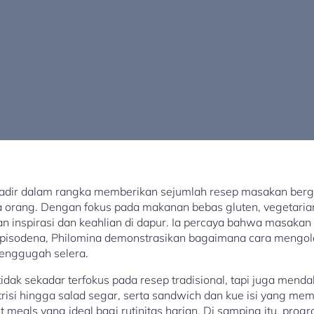
adir dalam rangka memberikan sejumlah resep masakan bergi
rang. Dengan fokus pada makanan bebas gluten, vegetarian
n inspirasi dan keahlian di dapur. Ia percaya bahwa masakan 
pisodena, Philomina demonstrasikan bagaimana cara mengol
menggugah selera.
dak sekadar terfokus pada resep tradisional, tapi juga menda
utrisi hingga salad segar, serta sandwich dan kue isi yang m
meals yang ideal bagi rutinitas harian. Di samping itu, pro