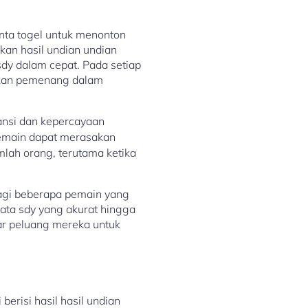
nta togel untuk menonton
kan hasil undian undian
dy dalam cepat. Pada setiap
tukan pemenang dalam
ansi dan kepercayaan
emain dapat merasakan
lah orang, terutama ketika
bagi beberapa pemain yang
data sdy yang akurat hingga
ar peluang mereka untuk
erisi hasil hasil undian