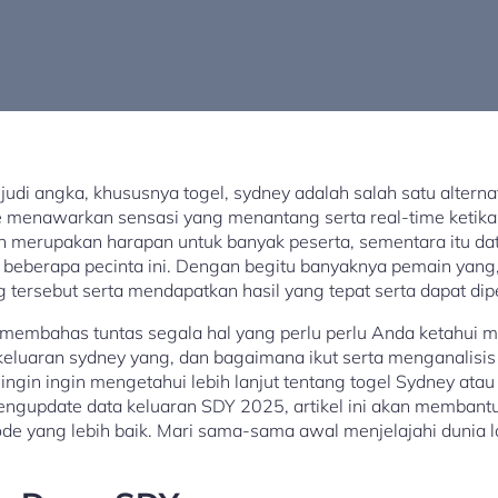
di angka, khususnya togel, sydney adalah salah satu alternat
 menawarkan sensasi yang menantang serta real-time ketika
n merupakan harapan untuk banyak peserta, sementara itu dat
k beberapa pecinta ini. Dengan begitu banyaknya pemain yang
ng tersebut serta mendapatkan hasil yang tepat serta dapat dip
al membahas tuntas segala hal yang perlu perlu Anda ketahui
 keluaran sydney yang, dan bagaimana ikut serta menganalisis
ngin ingin mengetahui lebih lanjut tentang togel Sydney atau
ngupdate data keluaran SDY 2025, artikel ini akan memban
de yang lebih baik. Mari sama-sama awal menjelajahi dunia 