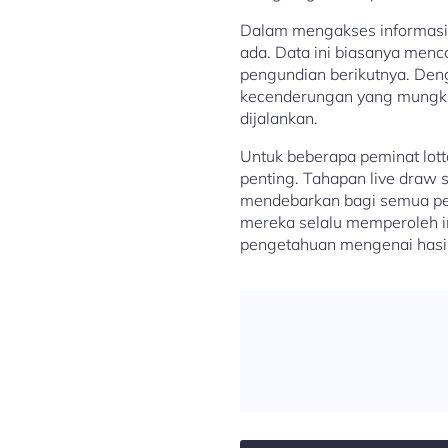
Dalam mengakses informasi 
ada. Data ini biasanya menc
pengundian berikutnya. Den
kecenderungan yang mungkin
dijalankan.
Untuk beberapa peminat lot
penting. Tahapan live draw
mendebarkan bagi semua pe
mereka selalu memperoleh inf
pengetahuan mengenai hasil