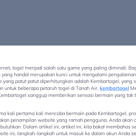
ternet, togel menjadi salah satu game yang paling diminati. 
us yang handal merupakan kunci untuk mengalami pengalama
 yang patut patut diperhitungkan adalah Kembartogel, yan
n untuk beberapa petaruh togel di Tanah Air.
kembartogel
Mel
Kembartogel sanggup memberikan sensasi bermain yang tak te
ma kali pertama kali mencoba bermain pada Kembartogel, pro
akan penampilan website yang ramah pengguna, Anda akan
butuhkan. Dalam artikel ini, artikel ini, kita bakal membahas
te ini, langkah-langkah untuk masuk ke dalam akun Anda sen