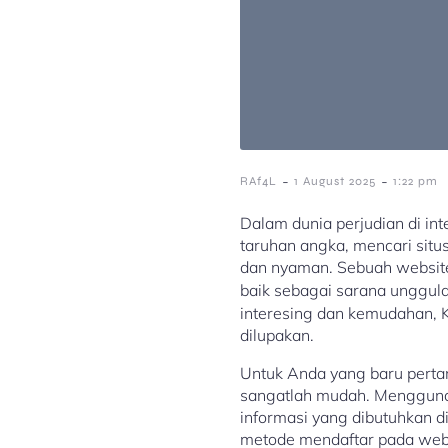
-
-
RAf4L
1 August 2025
1:22 pm
Dalam dunia perjudian di in
taruhan angka, mencari sit
dan nyaman. Sebuah website
baik sebagai sarana unggula
interesing dan kemudahan, 
dilupakan.
Untuk Anda yang baru perta
sangatlah mudah. Menggun
informasi yang dibutuhkan di
metode mendaftar pada websi