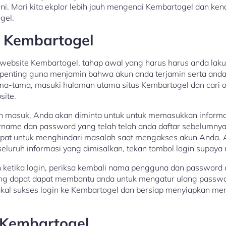
 ini. Mari kita ekplor lebih jauh mengenai Kembartogel dan kena
gel.
 Kembartogel
website Kembartogel, tahap awal yang harus harus anda laku
ah penting guna menjamin bahwa akun anda terjamin serta an
ama-tama, masuki halaman utama situs Kembartogel dan cari o
site.
n masuk, Anda akan diminta untuk untuk memasukkan informas
name dan password yang telah telah anda daftar sebelumnya
tepat untuk menghindari masalah saat mengakses akun Anda. A
seluruh informasi yang dimisalkan, tekan tombol login supaya
 ketika login, periksa kembali nama pengguna dan password a
 yang dapat dapat membantu anda untuk mengatur ulang pass
akal sukses login ke Kembartogel dan bersiap menyiapkan me
 Kembartogel