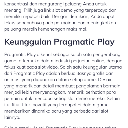
konsentrasi dan mengurangi peluang Anda untuk
menang. Pilih juga link slot demo yang terpercaya dan
memiliki reputasi baik. Dengan demikian, Anda dapat
fokus sepenuhnya pada permainan dan meningkatkan
peluang meraih kemenangan maksimal.
Keunggulan Pragmatic Play
Pragmatic Play dikenal sebagai salah satu pengembang
game terkemuka dalam industri perjudian online, dengan
fokus kuat pada slot video. Salah satu keunggulan utama
dari Pragmatic Play adalah berkualitasnya grafis dan
animasi yang digunakan dalam setiap game. Desain
yang menarik dan detail membuat pengalaman bermain
menjadi lebih menyenangkan, menarik perhatian para
pemain untuk mencoba setiap slot demo mereka. Selain
itu, fitur-fitur inovatif yang terdapat di dalam game
memberikan dinamika baru yang berbeda dari slot
lainnya.