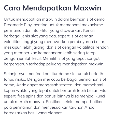
Cara Mendapatkan Maxwin
Untuk mendapatkan maxwin dalam bermain slot demo
Pragmatic Play, penting untuk memahami mekanisme
permainan dan fitur-fitur yang ditawarkan. Kenali
berbagai jenis slot yang ada, seperti slot dengan
volatilitas tinggi yang menawarkan pembayaran besar,
meskipun lebih jarang, dan slot dengan volatilitas rendah
yang memberikan kemenangan lebih sering tetapi
dengan jumlah kecil. Memilih slot yang tepat sangat
berpengaruh terhadap peluang mendapatkan maxwin.
Selanjutnya, manfaatkan fitur demo slot untuk berlatih
tanpa risiko. Dengan mencoba berbagai permainan slot
demo, Anda dapat mengasah strategi dan memahami
kapan waktu yang tepat untuk bertaruh lebih besar. Fitur
seperti free spins dan bonus lainnya bisa menjadi kunci
untuk meraih maxwin. Pastikan selalu memperhatikan
pola permainan dan menyesuaikan taruhan Anda
berdasarkan hasil yang didapat.