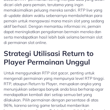
dicari oleh para pemain, terutama yang ingin
memaksimalkan peluang mereka sendiri. RTP live yang
di-update dalam waktu sebenarnya membolehkan para
pemain untuk mengawasi mana mesin slot yang sedang
aktif berhasil. Dengan memantau informasi ini, pemain
dapat meningkatkan pengalaman bermain mereka dan
serta mendapatkan hasil lebih baik selama bermain slot
di permainan slot online.
Strategi Utilisasi Return to
Player Permainan Unggul
Untuk menggunakan RTP slot gacor, penting untuk
mengenali permainan yang mempunyai level RTP tinggi.
RTP, ataupun Return to Player, merupakan angka yang
menunjukkan seberapa banyak anda bisa berharap agar
mendapatkan kembali dari setiap semua bet yang
dilakukan. Pilih permainan dengan persentase di atas
96%, karena sering game tersebut memberikan