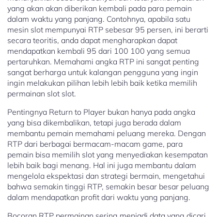
yang akan akan diberikan kembali pada para pemain
dalam waktu yang panjang. Contohnya, apabila satu
mesin slot mempunyai RTP sebesar 95 persen, ini berarti
secara teoritis, anda dapat mengharapkan dapat
mendapatkan kembali 95 dari 100 100 yang semua
pertaruhkan. Memahami angka RTP ini sangat penting
sangat berharga untuk kalangan pengguna yang ingin
ingin melakukan pilihan lebih lebih baik ketika memilih
permainan slot slot.
Pentingnya Return to Player bukan hanya pada angka
yang bisa dikembalikan, tetapi juga berada dalam
membantu pemain memahami peluang mereka. Dengan
RTP dari berbagai bermacam-macam game, para
pemain bisa memilih slot yang menyediakan kesempatan
lebih baik bagi menang. Hal ini juga membantu dalam
mengelola ekspektasi dan strategi bermain, mengetahui
bahwa semakin tinggi RTP, semakin besar besar peluang
dalam mendapatkan profit dari waktu yang panjang.
Bocoran RTP permainan sering menjadi data yang dicari