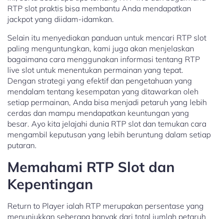
RTP slot praktis bisa membantu Anda mendapatkan
jackpot yang diidam-idamkan.
Selain itu menyediakan panduan untuk mencari RTP slot
paling menguntungkan, kami juga akan menjelaskan
bagaimana cara menggunakan informasi tentang RTP
live slot untuk menentukan permainan yang tepat.
Dengan strategi yang efektif dan pengetahuan yang
mendalam tentang kesempatan yang ditawarkan oleh
setiap permainan, Anda bisa menjadi petaruh yang lebih
cerdas dan mampu mendapatkan keuntungan yang
besar. Ayo kita jelajahi dunia RTP slot dan temukan cara
mengambil keputusan yang lebih beruntung dalam setiap
putaran.
Memahami RTP Slot dan
Kepentingan
Return to Player ialah RTP merupakan persentase yang
menunjukkan seberapa banyak dari total jumlah petaruh