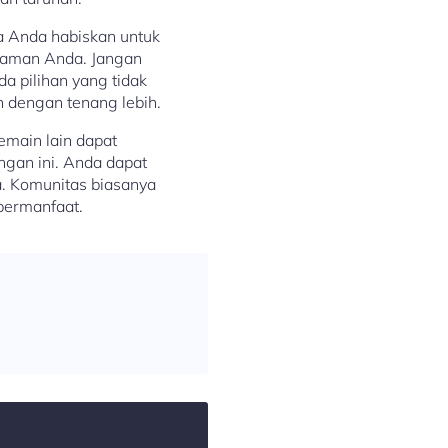
sa Anda habiskan untuk
alaman Anda. Jangan
a pilihan yang tidak
 dengan tenang lebih.
emain lain dapat
ngan ini. Anda dapat
a. Komunitas biasanya
 bermanfaat.