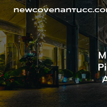
Skip
to
newcovenantucc.c
content
M
P
A