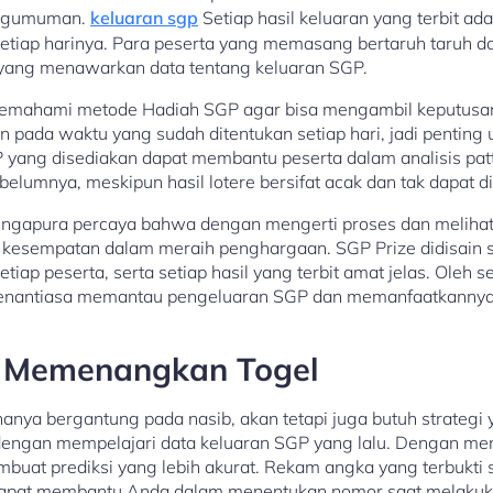
engumuman.
keluaran sgp
Setiap hasil keluaran yang terbit a
setiap harinya. Para peserta yang memasang bertaruh taruh da
i yang menawarkan data tentang keluaran SGP.
memahami metode Hadiah SGP agar bisa mengambil keputusan 
pada waktu yang sudah ditentukan setiap hari, jadi penting
GP yang disediakan dapat membantu peserta dalam analisis pa
elumnya, meskipun hasil lotere bersifat acak dan tak dapat d
ngapura percaya bahwa dengan mengerti proses dan melihat i
 kesempatan dalam meraih penghargaan. SGP Prize didisai
iap peserta, serta setiap hasil yang terbit amat jelas. Oleh se
senantiasa memantau pengeluaran SGP dan memanfaatkannya 
k Memenangkan Togel
nya bergantung pada nasib, akan tetapi juga butuh strategi 
 dengan mempelajari data keluaran SGP yang lalu. Dengan me
embuat prediksi yang lebih akurat. Rekam angka yang terbukti
i dapat membantu Anda dalam menentukan nomor saat melakuk