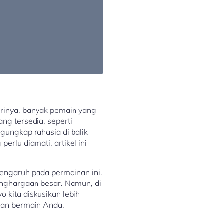
harinya, banyak pemain yang
ng tersedia, seperti
ungkap rahasia di balik
rlu diamati, artikel ini
pengaruh pada permainan ini.
enghargaan besar. Namun, di
 kita diskusikan lebih
man bermain Anda.