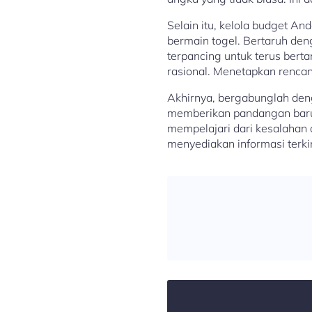
Selain itu, kelola budget A
bermain togel. Bertaruh de
terpancing untuk terus berta
rasional. Menetapkan renca
Akhirnya, bergabunglah deng
memberikan pandangan baru 
mempelajari dari kesalahan 
menyediakan informasi terki