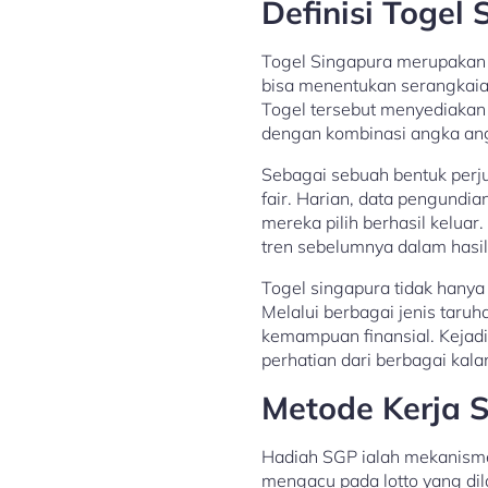
Definisi Togel
Togel Singapura merupakan j
bisa menentukan serangkaian
Togel tersebut menyediakan
dengan kombinasi angka angk
Sebagai sebuah bentuk perju
fair. Harian, data pengundi
mereka pilih berhasil keluar
tren sebelumnya dalam hasil
Togel singapura tidak hany
Melalui berbagai jenis taru
kemampuan finansial. Kejadi
perhatian dari berbagai kala
Metode Kerja 
Hadiah SGP ialah mekanisme 
mengacu pada lotto yang dil