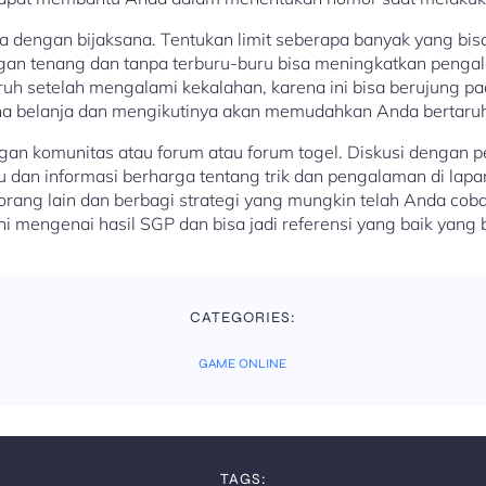
nda dengan bijaksana. Tentukan limit seberapa banyak yang bi
ngan tenang dan tanpa terburu-buru bisa meningkatkan peng
ruh setelah mengalami kekalahan, karena ini bisa berujung pad
na belanja dan mengikutinya akan memudahkan Anda bertaruh
an komunitas atau forum atau forum togel. Diskusi dengan p
dan informasi berharga tentang trik dan pengalaman di lapa
orang lain dan berbagi strategi yang mungkin telah Anda cob
ni mengenai hasil SGP dan bisa jadi referensi yang baik yang
CATEGORIES:
GAME ONLINE
TAGS: