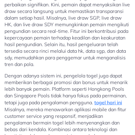
perbaikan signifikan. Kini, pemain dapat menyaksikan live
draw secara langsung untuk memastikan transparansi
dalam setiap hasil. Misalnya, live draw SGP, live draw
HK, dan live draw SDY memungkinkan pemain mengikuti
pengundian secara real-time. Fitur ini berkontribusi pada
kepercayaan pemain terhadap keadilan dan keakuratan
hasil pengundian. Selain itu, hasil pengeluaran telah
tersedia secara rinci melalui data hk, data sgp, dan data
sdy, memudahkan para penggemar untuk menganalisis
tren dan pola.
Dengan adanya sistem ini, pengelola togel juga dapat
memberikan berbagai promosi dan bonus untuk menarik
lebih banyak pemain. Platform seperti Hongkong Pools
dan Singapore Pools tidak hanya fokus pada permainan,
tetapi juga pada pengalaman pengguna.
togel hari ini
Misalnya, mereka menawarkan aplikasi mobile dan fitur
customer service yang responsif, menjadikan
pengalaman bermain togel lebih menyenangkan dan
bebas dari kendala. Kombinasi antara teknologi dan