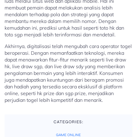
luas melalui situs web dan aplikasi mobile. Hal ini
membuat pemain dapat melakukan analisis lebih
mendalam terhadap pola dan strategi yang dapat
membantu mereka dalam memilih nomor. Dengan
kemudahan ini, prediksi untuk hasil seperti toto hk dan
toto sgp menjadi lebih terinformasi dan mendetail.
Akhirnya, digitalisasi telah mengubah cara operator togel
beroperasi. Dengan memanfaatkan teknologi, mereka
dapat menawarkan fitur-fitur menarik seperti live draw
hk, live draw sgp, dan live draw sdy yang memberikan
pengalaman bermain yang lebih interaktif. Konsumen
juga mendapatkan keuntungan dari beragam promosi
dan hadiah yang tersedia secara eksklusif di platform
online, seperti hk prize dan sgp prize, menjadikan
perjudian togel lebih kompetitif dan menarik.
CATEGORIES:
GAME ONLINE