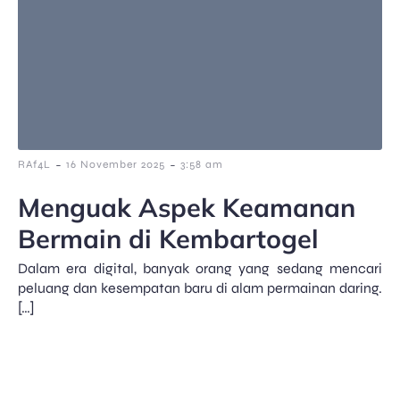
-
-
RAf4L
16 November 2025
3:58 am
Menguak Aspek Keamanan
Bermain di Kembartogel
Dalam era digital, banyak orang yang sedang mencari
peluang dan kesempatan baru di alam permainan daring.
[…]