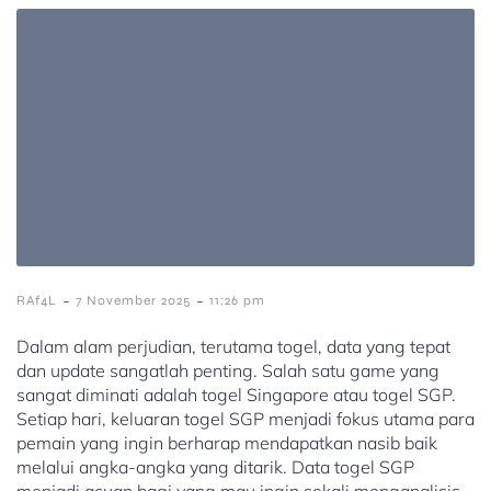
-
-
RAf4L
7 November 2025
11:26 pm
Dalam alam perjudian, terutama togel, data yang tepat
dan update sangatlah penting. Salah satu game yang
sangat diminati adalah togel Singapore atau togel SGP.
Setiap hari, keluaran togel SGP menjadi fokus utama para
pemain yang ingin berharap mendapatkan nasib baik
melalui angka-angka yang ditarik. Data togel SGP