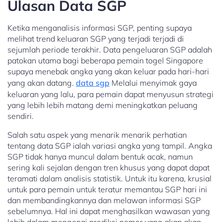
Ulasan Data SGP
Ketika menganalisis informasi SGP, penting supaya
melihat trend keluaran SGP yang terjadi terjadi di
sejumlah periode terakhir. Data pengeluaran SGP adalah
patokan utama bagi beberapa pemain togel Singapore
supaya menebak angka yang akan keluar pada hari-hari
yang akan datang.
data sgp
Melalui menyimak gaya
keluaran yang lalu, para pemain dapat menyusun strategi
yang lebih lebih matang demi meningkatkan peluang
sendiri.
Salah satu aspek yang menarik menarik perhatian
tentang data SGP ialah variasi angka yang tampil. Angka
SGP tidak hanya muncul dalam bentuk acak, namun
sering kali sejalan dengan tren khusus yang dapat dapat
teramati dalam analisis statistik. Untuk itu karena, krusial
untuk para pemain untuk teratur memantau SGP hari ini
dan membandingkannya dan melawan informasi SGP
sebelumnya. Hal ini dapat menghasilkan wawasan yang