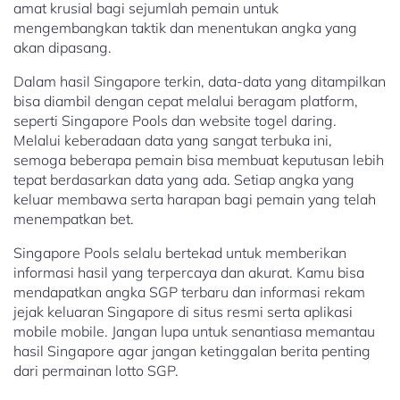
amat krusial bagi sejumlah pemain untuk
mengembangkan taktik dan menentukan angka yang
akan dipasang.
Dalam hasil Singapore terkin, data-data yang ditampilkan
bisa diambil dengan cepat melalui beragam platform,
seperti Singapore Pools dan website togel daring.
Melalui keberadaan data yang sangat terbuka ini,
semoga beberapa pemain bisa membuat keputusan lebih
tepat berdasarkan data yang ada. Setiap angka yang
keluar membawa serta harapan bagi pemain yang telah
menempatkan bet.
Singapore Pools selalu bertekad untuk memberikan
informasi hasil yang terpercaya dan akurat. Kamu bisa
mendapatkan angka SGP terbaru dan informasi rekam
jejak keluaran Singapore di situs resmi serta aplikasi
mobile mobile. Jangan lupa untuk senantiasa memantau
hasil Singapore agar jangan ketinggalan berita penting
dari permainan lotto SGP.