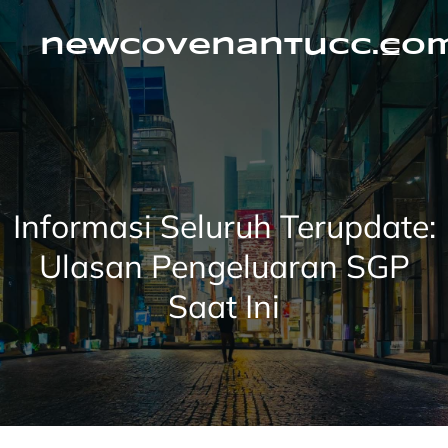
Skip
to
content
newcovenantucc.co
Informasi Seluruh Terupdate:
Ulasan Pengeluaran SGP
Saat Ini