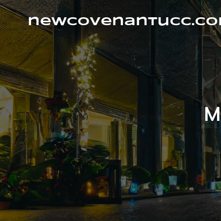
Skip
to
newcovenantucc.c
content
M