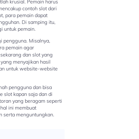
tlah krusial. Pemain harus
encakup contoh slot dari
t, para pemain dapat
gguhan. Di samping itu,
i untuk pemain.
gi pengguna. Misalnya,
ara pemain agar
 sekarang dan slot yang
yang menyajikan hasil
an untuk website-website
ramah pengguna dan bisa
 slot kapan saja dan di
toran yang beragam seperti
 hal ini membuat
an serta menguntungkan.