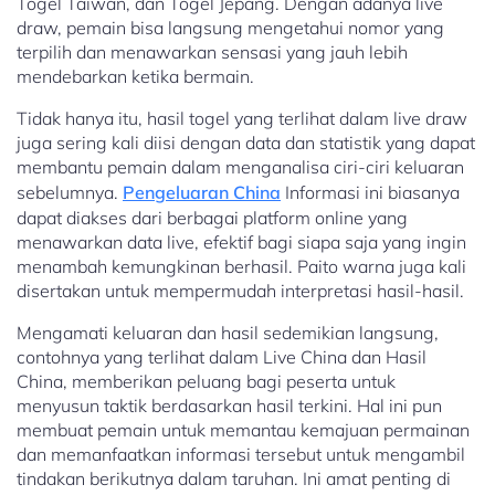
Togel Taiwan, dan Togel Jepang. Dengan adanya live
draw, pemain bisa langsung mengetahui nomor yang
terpilih dan menawarkan sensasi yang jauh lebih
mendebarkan ketika bermain.
Tidak hanya itu, hasil togel yang terlihat dalam live draw
juga sering kali diisi dengan data dan statistik yang dapat
membantu pemain dalam menganalisa ciri-ciri keluaran
sebelumnya.
Pengeluaran China
Informasi ini biasanya
dapat diakses dari berbagai platform online yang
menawarkan data live, efektif bagi siapa saja yang ingin
menambah kemungkinan berhasil. Paito warna juga kali
disertakan untuk mempermudah interpretasi hasil-hasil.
Mengamati keluaran dan hasil sedemikian langsung,
contohnya yang terlihat dalam Live China dan Hasil
China, memberikan peluang bagi peserta untuk
menyusun taktik berdasarkan hasil terkini. Hal ini pun
membuat pemain untuk memantau kemajuan permainan
dan memanfaatkan informasi tersebut untuk mengambil
tindakan berikutnya dalam taruhan. Ini amat penting di