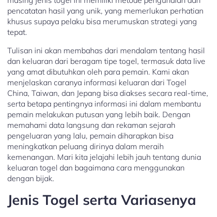
masing jenis togel ini memiliki metode pengundian dan
pencatatan hasil yang unik, yang memerlukan perhatian
khusus supaya pelaku bisa merumuskan strategi yang
tepat.
Tulisan ini akan membahas dari mendalam tentang hasil
dan keluaran dari beragam tipe togel, termasuk data live
yang amat dibutuhkan oleh para pemain. Kami akan
menjelaskan caranya informasi keluaran dari Togel
China, Taiwan, dan Jepang bisa diakses secara real-time,
serta betapa pentingnya informasi ini dalam membantu
pemain melakukan putusan yang lebih baik. Dengan
memahami data langsung dan rekaman sejarah
pengeluaran yang lalu, pemain diharapkan bisa
meningkatkan peluang dirinya dalam meraih
kemenangan. Mari kita jelajahi lebih jauh tentang dunia
keluaran togel dan bagaimana cara menggunakan
dengan bijak.
Jenis Togel serta Variasenya