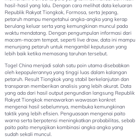
hasil-hasil yang lalu. Dengan cara melihat data keluaran
Republik Rakyat Tiongkok, Formosa, serta Jepang,
petaruh mampu mengetahui angka-angka yang kerap
berulang keluar serta yang kemungkinan muncul pada
waktu mendatang. Dengan pengumpulan informasi dari
macam-macam tempat, seperti live draw, data ini mampu
menunjang petaruh untuk mengambil keputusan yang
lebih baik ketika memasang taruhan tersebut.
Togel China menjadi salah satu poin utama disebabkan
oleh kepopulerannya yang tinggi luas dalam kalangan
petaruh. Result Tiongkok yang stabil berkelanjutan dan
transparan memberikan analisis yang lebih akurat. Data
yang ada dari hasil output pengundian langsung Republik
Rakyat Tiongkok menawarkan wawasan konkret
mengenai hasil sebelumnya, membuka kemungkinan
taktik yang lebih efisien. Penguasaan mengenai paito
warna serta berpotensi meningkatkan probabilitas, sebab
paito paito menyajikan kombinasi angka angka yang
sudah sekali muncul.