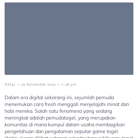
-
-
RAf4L
29 November 2025
11:28 pm
Dalam era digital sekarang ini, sejumlah pemuda
menemukan cara fresh menggali menjelajahi minat dan
hobi mereka. Salah satu fenomena yang sedang
meningkat adalah pemudatogel, yang merupakan
komunitas di mana kumpul dalam usaha membagikan
pengetahuan dan pengalaman seputar game togel.