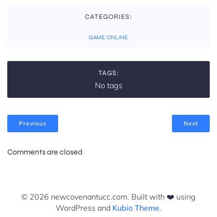
CATEGORIES:
GAME ONLINE
TAGS:
No tags
Previous
Next
Comments are closed
© 2026 newcovenantucc.com. Built with ❤️ using
WordPress and
Kubio Theme
.