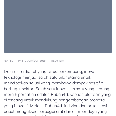
-
-
RAf4L
19 November 2025
12:29 pm
Dalam era digital yang terus berkembang, inovasi
teknologi menjadi salah satu pilar utama untuk
menciptakan solusi yang membawa dampak positif di
berbagai sektor. Salah satu inovasi terbaru yang sedang
meraih perhatian adalah Rubah4d, sebuah platform yang
dirancang untuk mendukung pengembangan proposal
yang inovatif. Melalui Rubah4d, individu dan organisasi
dapat mengakses berbagai alat dan sumber daya yang