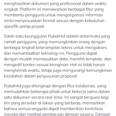
menghasilkan dokumen yang profesional dalam waktu
singkat. Platform ini menawarkan berbagai fitur yang
membantu pengguna untuk mengorganisir informasi
serta menyesuaikan format sesuai dengan kebutuhan
spesifik setiap proyek.
Salah satu keunggulan Rubah4d adalah antarmuka yang
ramah pengguna, yang memungkinkan orang dengan
berbagai tingkat keterampilan teknis untuk mengakses
dan memanfaatkan teknologi ini. Pengguna dapat
dengan mudah memasukkan data, memilih template, dan
mengedit konten sesuai keinginan. Hal ini tidak hanya
menghemat waktu, tetapi juga mengurangi kemungkinan
kesalahan dalam penyusunan proposal.
Rubah4d juga dilengkapi dengan fitur kolaborasi, yang
memudahkan beberapa pihak untuk bekerja sama dalam
satu dokumen secara real-time. Ini sangat berguna bagi
tim yang tersebar di lokasi yang berbeda, memastikan
bahwa semua anggota dapat memberikan kontribusi
mereka dan melihat pembaruan dengan segera. Dengan