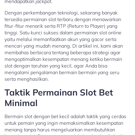
mendapatkan jackpot.
Dengan perkembangan teknologi, sekarang banyak
tersedia permainan slot terbaru dengan menawarkan
fitur-fitur menarik serta RTP (Return to Player) yang
tinggi. Satu kunci sukses dalam permainan slot online
yaitu melalui memanfaatkan akun yang gacor serta
mencari yang mudah menang. Di artikel ini, kami akan
membahas berbicara tentang beberapa strategi agar
mengoptimalkan kesempatan menang ketika bermain
slot dengan taruhan yang kecil, agar Anda bisa
mengalami pengalaman bermain bermain yang seru
serta menghasilkan.
Taktik Permainan Slot Bet
Minimal
Bermain slot dengan bet kecil adalah taktik yang cerdas
untuk pemain yang ingin memaksimalkan kesempatan
menang tanpa harus mengeluarkan membutuhkan