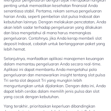
Mengatur pengeluaran dengan bijak merupakan langkah
penting untuk memastikan kesehatan finansial Anda
senantiasa stabil. Pertama, rekam semua pengeluaran
harian Anda, seperti pembelian slot pulsa Indosat dan
kebutuhan lainnya. Dengan melakukan pencatatan, Anda
akan lebih sadar terhadap pengeluaran yang dilakukan
dan bisa mengetahui di mana harus memangkas
pengeluaran. Contohnya, jika Anda kerap membeli slot
deposit Indosat, cobalah untuk berlangganan paket yang
lebih hemat.
Selanjutnya, manfaatkan aplikasi manajemen keuangan
dalam memantau pengeluaran Anda secara real-time.
Aplikasi ini dapat membantu Anda mengetahui pola
pengeluaran dan menawarkan insight tentang slot pulsa
Tri serta slot deposit Tri yang mungkin lebih
menguntungkan untuk dijalankan. Dengan data ini, Anda
dapat lebih cerdas dalam memilih jenis pulsa dan slot
yang cocok dengan kebutuhan.
Yang terakhir, prioritaskan keperluan dibandingkan