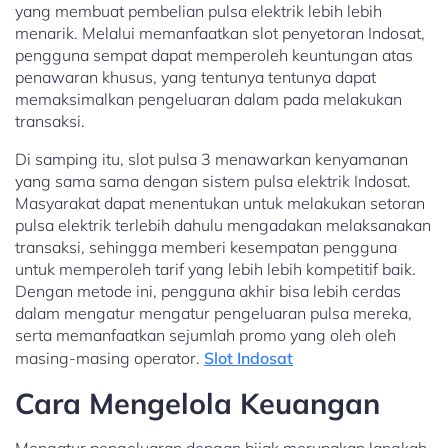
yang membuat pembelian pulsa elektrik lebih lebih
menarik. Melalui memanfaatkan slot penyetoran Indosat,
pengguna sempat dapat memperoleh keuntungan atas
penawaran khusus, yang tentunya tentunya dapat
memaksimalkan pengeluaran dalam pada melakukan
transaksi.
Di samping itu, slot pulsa 3 menawarkan kenyamanan
yang sama sama dengan sistem pulsa elektrik Indosat.
Masyarakat dapat menentukan untuk melakukan setoran
pulsa elektrik terlebih dahulu mengadakan melaksanakan
transaksi, sehingga memberi kesempatan pengguna
untuk memperoleh tarif yang lebih lebih kompetitif baik.
Dengan metode ini, pengguna akhir bisa lebih cerdas
dalam mengatur mengatur pengeluaran pulsa mereka,
serta memanfaatkan sejumlah promo yang oleh oleh
masing-masing operator.
Slot Indosat
Cara Mengelola Keuangan