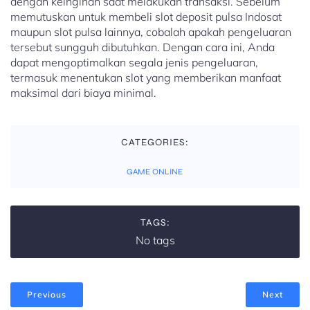
dengan keinginan saat melakukan transaksi. Sebelum
memutuskan untuk membeli slot deposit pulsa Indosat
maupun slot pulsa lainnya, cobalah apakah pengeluaran
tersebut sungguh dibutuhkan. Dengan cara ini, Anda
dapat mengoptimalkan segala jenis pengeluaran,
termasuk menentukan slot yang memberikan manfaat
maksimal dari biaya minimal.
CATEGORIES:
GAME ONLINE
TAGS:
No tags
Previous
Next