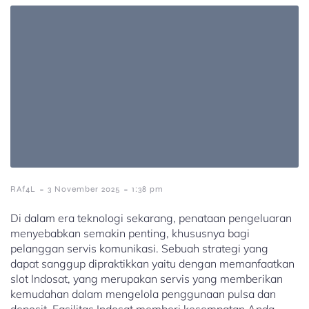
-
-
RAf4L
3 November 2025
1:38 pm
Di dalam era teknologi sekarang, penataan pengeluaran
menyebabkan semakin penting, khususnya bagi
pelanggan servis komunikasi. Sebuah strategi yang
dapat sanggup dipraktikkan yaitu dengan memanfaatkan
slot Indosat, yang merupakan servis yang memberikan
kemudahan dalam mengelola penggunaan pulsa dan