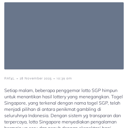
-
-
RAf4L
28 November 2025
10:39 am
Setiap malam, beberapa penggemar lotto SGP himpun
untuk menantikan hasil lottery yang menegangkan. Togel
Singapore, yang terkenal dengan nama togel SGP, telah
menjadi pilihan di antara penikmat gambling di
seluruhnya Indonesia. Dengan sistem yg transparan dan
terpercaya, lotto Singapore menyediakan pengalaman