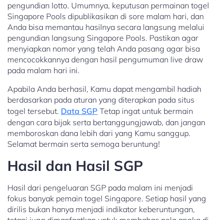
pengundian lotto. Umumnya, keputusan permainan togel
Singapore Pools dipublikasikan di sore malam hari, dan
Anda bisa memantau hasilnya secara langsung melalui
pengundian langsung Singapore Pools. Pastikan agar
menyiapkan nomor yang telah Anda pasang agar bisa
mencocokkannya dengan hasil pengumuman live draw
pada malam hari ini.
Apabila Anda berhasil, Kamu dapat mengambil hadiah
berdasarkan pada aturan yang diterapkan pada situs
togel tersebut.
Data SGP
Tetap ingat untuk bermain
dengan cara bijak serta bertanggungjawab, dan jangan
memboroskan dana lebih dari yang Kamu sanggup.
Selamat bermain serta semoga beruntung!
Hasil dan Hasil SGP
Hasil dari pengeluaran SGP pada malam ini menjadi
fokus banyak pemain togel Singapore. Setiap hasil yang
dirilis bukan hanya menjadi indikator keberuntungan,