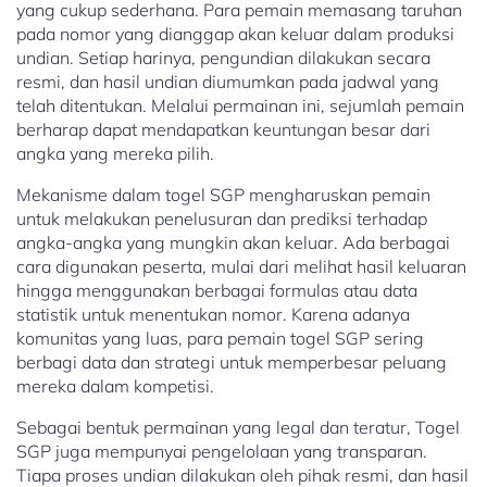
yang cukup sederhana. Para pemain memasang taruhan
pada nomor yang dianggap akan keluar dalam produksi
undian. Setiap harinya, pengundian dilakukan secara
resmi, dan hasil undian diumumkan pada jadwal yang
telah ditentukan. Melalui permainan ini, sejumlah pemain
berharap dapat mendapatkan keuntungan besar dari
angka yang mereka pilih.
Mekanisme dalam togel SGP mengharuskan pemain
untuk melakukan penelusuran dan prediksi terhadap
angka-angka yang mungkin akan keluar. Ada berbagai
cara digunakan peserta, mulai dari melihat hasil keluaran
hingga menggunakan berbagai formulas atau data
statistik untuk menentukan nomor. Karena adanya
komunitas yang luas, para pemain togel SGP sering
berbagi data dan strategi untuk memperbesar peluang
mereka dalam kompetisi.
Sebagai bentuk permainan yang legal dan teratur, Togel
SGP juga mempunyai pengelolaan yang transparan.
Tiapa proses undian dilakukan oleh pihak resmi, dan hasil