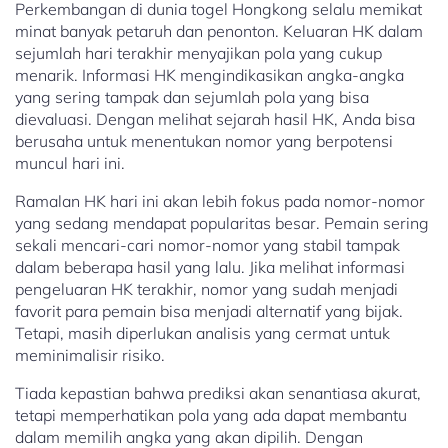
Perkembangan di dunia togel Hongkong selalu memikat
minat banyak petaruh dan penonton. Keluaran HK dalam
sejumlah hari terakhir menyajikan pola yang cukup
menarik. Informasi HK mengindikasikan angka-angka
yang sering tampak dan sejumlah pola yang bisa
dievaluasi. Dengan melihat sejarah hasil HK, Anda bisa
berusaha untuk menentukan nomor yang berpotensi
muncul hari ini.
Ramalan HK hari ini akan lebih fokus pada nomor-nomor
yang sedang mendapat popularitas besar. Pemain sering
sekali mencari-cari nomor-nomor yang stabil tampak
dalam beberapa hasil yang lalu. Jika melihat informasi
pengeluaran HK terakhir, nomor yang sudah menjadi
favorit para pemain bisa menjadi alternatif yang bijak.
Tetapi, masih diperlukan analisis yang cermat untuk
meminimalisir risiko.
Tiada kepastian bahwa prediksi akan senantiasa akurat,
tetapi memperhatikan pola yang ada dapat membantu
dalam memilih angka yang akan dipilih. Dengan