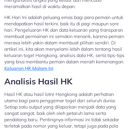
menganalisis angka yang keluar dan mencoba
meramalkan hasil di waktu depan.
HK Hari Ini adalah peluang emas bagi para pemain untuk
mendapatkan hasil terkini, baik itu di pagi maupun sore
hari. Pengeluaran HK dan data keluaran yang transparan
membuat permainan ini semakin menarik, karena pemain
merasa lebih yakin dalam membuat pilihan sendiri. Di
artikel ini, kita akan menyelami lebih dalam tentang hasil
keluaran togel Hongkong, analisis data HK, serta tips-tips
yang bisa membantu pemain dalam meraih kemenangan.
Keluaran HK Malam Ini
Analisis Hasil HK
Hasil HK atau hasil lotre Hongkong adalah perhatian
utama bagi para penggemar togel dari seluruh dunia.
Setiap satu output yang dilaporkan menjadi data yang
sangat sangat, baik oleh oleh petaruh lama serta
pendatang baru. Pentingnya informasi ini tidak sekadar
terletak pada nomor yang keluar, tetapi juga pada pola