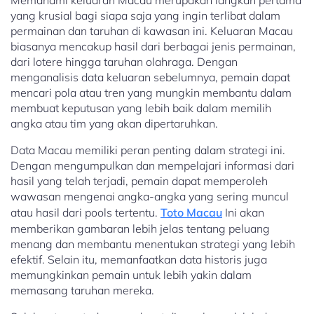
Memahami keluaran Macau merupakan langkah pertama
yang krusial bagi siapa saja yang ingin terlibat dalam
permainan dan taruhan di kawasan ini. Keluaran Macau
biasanya mencakup hasil dari berbagai jenis permainan,
dari lotere hingga taruhan olahraga. Dengan
menganalisis data keluaran sebelumnya, pemain dapat
mencari pola atau tren yang mungkin membantu dalam
membuat keputusan yang lebih baik dalam memilih
angka atau tim yang akan dipertaruhkan.
Data Macau memiliki peran penting dalam strategi ini.
Dengan mengumpulkan dan mempelajari informasi dari
hasil yang telah terjadi, pemain dapat memperoleh
wawasan mengenai angka-angka yang sering muncul
atau hasil dari pools tertentu.
Toto Macau
Ini akan
memberikan gambaran lebih jelas tentang peluang
menang dan membantu menentukan strategi yang lebih
efektif. Selain itu, memanfaatkan data historis juga
memungkinkan pemain untuk lebih yakin dalam
memasang taruhan mereka.