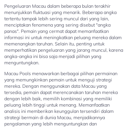
Pengeluaran Macau dalam beberapa bulan terakhir
menunjukkan fluktuasi yang menarik. Beberapa angka
tertentu tampak lebih sering muncul dari yang lain,
menciptakan fenomena yang sering disebut "angka
panas". Pemain yang cermat dapat memanfaatkan
informasi ini untuk meningkatkan peluang mereka dalam
memenangkan taruhan. Selain itu, penting untuk
memperhatikan pengeluaran yang jarang muncul, karena
angka-angka ini bisa saja menjadi pilihan yang
menguntungkan.
Macau Pools menawarkan berbagai pilihan permainan
yang memungkinkan pemain untuk menguji strategi
mereka. Dengan menggunakan data Macau yang
tersedia, pemain dapat merencanakan taruhan mereka
dengan lebih baik, memilih kombinasi yang memiliki
peluang lebih tinggi untuk menang. Memanfaatkan
analisis ini memberikan keunggulan tersendiri dalam
strategi bermain di dunia Macau, menjadikannya
pengalaman yang lebih menguntungkan dan