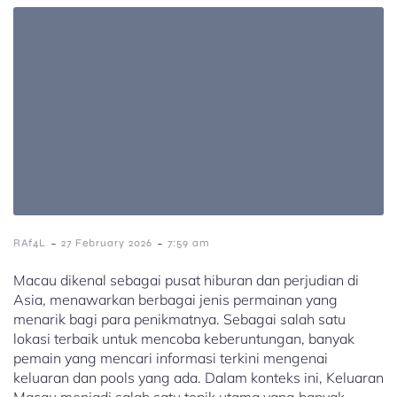
-
-
RAf4L
27 February 2026
7:59 am
Macau dikenal sebagai pusat hiburan dan perjudian di
Asia, menawarkan berbagai jenis permainan yang
menarik bagi para penikmatnya. Sebagai salah satu
lokasi terbaik untuk mencoba keberuntungan, banyak
pemain yang mencari informasi terkini mengenai
keluaran dan pools yang ada. Dalam konteks ini, Keluaran