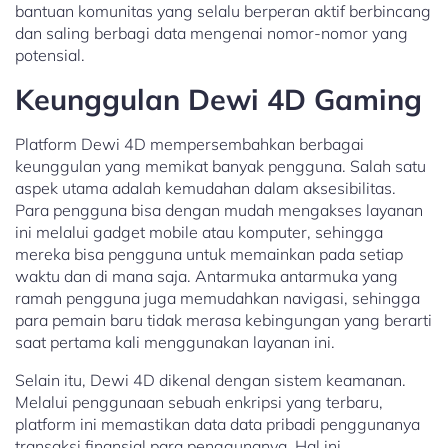
bantuan komunitas yang selalu berperan aktif berbincang
dan saling berbagi data mengenai nomor-nomor yang
potensial.
Keunggulan Dewi 4D Gaming
Platform Dewi 4D mempersembahkan berbagai
keunggulan yang memikat banyak pengguna. Salah satu
aspek utama adalah kemudahan dalam aksesibilitas.
Para pengguna bisa dengan mudah mengakses layanan
ini melalui gadget mobile atau komputer, sehingga
mereka bisa pengguna untuk memainkan pada setiap
waktu dan di mana saja. Antarmuka antarmuka yang
ramah pengguna juga memudahkan navigasi, sehingga
para pemain baru tidak merasa kebingungan yang berarti
saat pertama kali menggunakan layanan ini.
Selain itu, Dewi 4D dikenal dengan sistem keamanan.
Melalui penggunaan sebuah enkripsi yang terbaru,
platform ini memastikan data data pribadi penggunanya
transaksi finansial para penggunanya. Hal ini