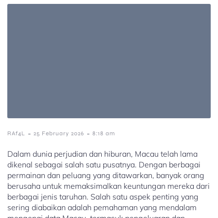
-
-
RAf4L
25 February 2026
8:18 am
Dalam dunia perjudian dan hiburan, Macau telah lama
dikenal sebagai salah satu pusatnya. Dengan berbagai
permainan dan peluang yang ditawarkan, banyak orang
berusaha untuk memaksimalkan keuntungan mereka dari
berbagai jenis taruhan. Salah satu aspek penting yang
sering diabaikan adalah pemahaman yang mendalam