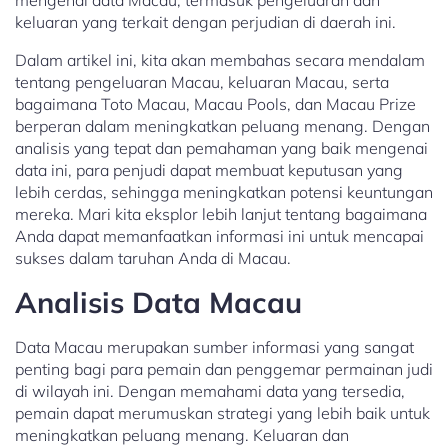
mengenai data Macau, termasuk pengeluaran dan
keluaran yang terkait dengan perjudian di daerah ini.
Dalam artikel ini, kita akan membahas secara mendalam
tentang pengeluaran Macau, keluaran Macau, serta
bagaimana Toto Macau, Macau Pools, dan Macau Prize
berperan dalam meningkatkan peluang menang. Dengan
analisis yang tepat dan pemahaman yang baik mengenai
data ini, para penjudi dapat membuat keputusan yang
lebih cerdas, sehingga meningkatkan potensi keuntungan
mereka. Mari kita eksplor lebih lanjut tentang bagaimana
Anda dapat memanfaatkan informasi ini untuk mencapai
sukses dalam taruhan Anda di Macau.
Analisis Data Macau
Data Macau merupakan sumber informasi yang sangat
penting bagi para pemain dan penggemar permainan judi
di wilayah ini. Dengan memahami data yang tersedia,
pemain dapat merumuskan strategi yang lebih baik untuk
meningkatkan peluang menang. Keluaran dan