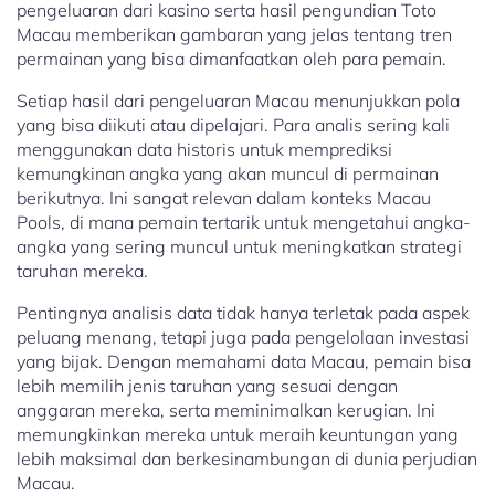
pengeluaran dari kasino serta hasil pengundian Toto
Macau memberikan gambaran yang jelas tentang tren
permainan yang bisa dimanfaatkan oleh para pemain.
Setiap hasil dari pengeluaran Macau menunjukkan pola
yang bisa diikuti atau dipelajari. Para analis sering kali
menggunakan data historis untuk memprediksi
kemungkinan angka yang akan muncul di permainan
berikutnya. Ini sangat relevan dalam konteks Macau
Pools, di mana pemain tertarik untuk mengetahui angka-
angka yang sering muncul untuk meningkatkan strategi
taruhan mereka.
Pentingnya analisis data tidak hanya terletak pada aspek
peluang menang, tetapi juga pada pengelolaan investasi
yang bijak. Dengan memahami data Macau, pemain bisa
lebih memilih jenis taruhan yang sesuai dengan
anggaran mereka, serta meminimalkan kerugian. Ini
memungkinkan mereka untuk meraih keuntungan yang
lebih maksimal dan berkesinambungan di dunia perjudian
Macau.