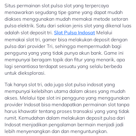
Situs permainan slot pulsa slot yang terpercaya
menawarkan segudang tipe game yang dapat mudah
diakses menggunakan mudah memakai metode setoran
pulsa elektrik. Satu dari sekian jenis slot yang dikenal luas
adalah slot deposit tri.
Slot Pulsa Indosat
Melalui
memakai slot tri, gamer bisa melakukan deposit dengan
pulsa dari provider Tri, sehingga mempermudah bagi
pengguna yang yang tidak punya akun bank. Game ini
mempunyai beragam topik dan fitur yang menarik, apa
lagi senantiasa terdapat sesuatu yang selalu berbeda
untuk dieksplorasi.
Tak hanya slot tri, ada juga slot pulsa indosat yang
mempunyai kelebihan utama dalam akses yang mudah
akses. Melalui tipe slot ini pengguna yang menggunakan
provider Indosat bisa mendapatkan permainan slot tanpa
harus khawatir tentang proses transaksi yang yang tidak
rumit. Kemudahan dalam melakukan deposit pulsa dari
Indosat menjadikan pengalaman bermain menjadi jadi
lebih menyenangkan dan dan menguntungkan.