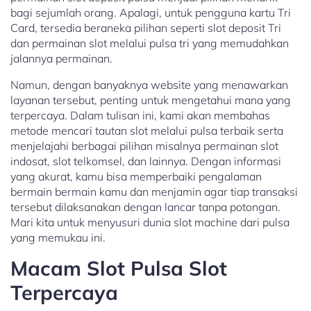
bagi sejumlah orang. Apalagi, untuk pengguna kartu Tri
Card, tersedia beraneka pilihan seperti slot deposit Tri
dan permainan slot melalui pulsa tri yang memudahkan
jalannya permainan.
Namun, dengan banyaknya website yang menawarkan
layanan tersebut, penting untuk mengetahui mana yang
terpercaya. Dalam tulisan ini, kami akan membahas
metode mencari tautan slot melalui pulsa terbaik serta
menjelajahi berbagai pilihan misalnya permainan slot
indosat, slot telkomsel, dan lainnya. Dengan informasi
yang akurat, kamu bisa memperbaiki pengalaman
bermain bermain kamu dan menjamin agar tiap transaksi
tersebut dilaksanakan dengan lancar tanpa potongan.
Mari kita untuk menyusuri dunia slot machine dari pulsa
yang memukau ini.
Macam Slot Pulsa Slot
Terpercaya