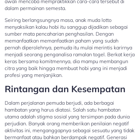
awali mencoba mempraktikkan cara-cara tersebut di
dalam permainan semesta.
Seiring berlangsungnya masa, anak muda lotto
menyaksikan kalau hobi itu sanggup dijadikan sebagai
sumber mata pencaharian penghasilan. Dengan
memanfaatkan memanfaatkan paham yang sudah
pernah diperolehnya, pemuda itu mulai merintis karirnya
menjadi seorang penganalisa ramalan togel. Berkat kerja
keras bersama komitmennya, dia mampu membangun
citra yang baik hingga membuat hobi yang ini menjadi
profesi yang menjanjikan.
Rintangan dan Kesempatan
Dalam perjalanan pemuda berjudi, ada berbagai
hambatan yang harus diatasi. Salah satu hambatan
utama adalah stigma sosial yang tersimpan pada dunia
perjudian. Banyak orang memberikan penilaian negatif
aktivitas ini, menganggapnya sebagai sesuatu yang tidak
bermanfaat atau bahkan berdampak negatif. Generasi