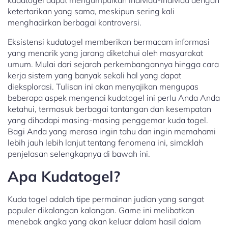
kudatogel dapat mengumpulkan individu-individu dengan
ketertarikan yang sama, meskipun sering kali
menghadirkan berbagai kontroversi.
Eksistensi kudatogel memberikan bermacam informasi
yang menarik yang jarang diketahui oleh masyarakat
umum. Mulai dari sejarah perkembangannya hingga cara
kerja sistem yang banyak sekali hal yang dapat
dieksplorasi. Tulisan ini akan menyajikan mengupas
beberapa aspek mengenai kudatogel ini perlu Anda Anda
ketahui, termasuk berbagai tantangan dan kesempatan
yang dihadapi masing-masing penggemar kuda togel.
Bagi Anda yang merasa ingin tahu dan ingin memahami
lebih jauh lebih lanjut tentang fenomena ini, simaklah
penjelasan selengkapnya di bawah ini.
Apa Kudatogel?
Kuda togel adalah tipe permainan judian yang sangat
populer dikalangan kalangan. Game ini melibatkan
menebak angka yang akan keluar dalam hasil dalam