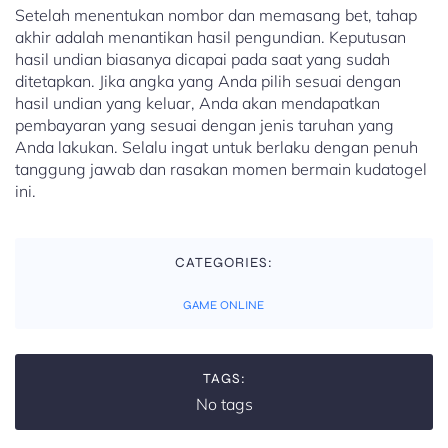
Setelah menentukan nombor dan memasang bet, tahap
akhir adalah menantikan hasil pengundian. Keputusan
hasil undian biasanya dicapai pada saat yang sudah
ditetapkan. Jika angka yang Anda pilih sesuai dengan
hasil undian yang keluar, Anda akan mendapatkan
pembayaran yang sesuai dengan jenis taruhan yang
Anda lakukan. Selalu ingat untuk berlaku dengan penuh
tanggung jawab dan rasakan momen bermain kudatogel
ini.
CATEGORIES:
GAME ONLINE
TAGS:
No tags