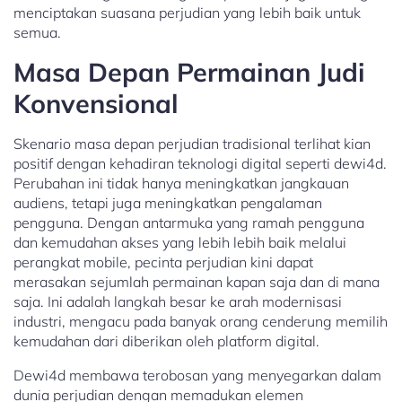
menciptakan suasana perjudian yang lebih baik untuk
semua.
Masa Depan Permainan Judi
Konvensional
Skenario masa depan perjudian tradisional terlihat kian
positif dengan kehadiran teknologi digital seperti dewi4d.
Perubahan ini tidak hanya meningkatkan jangkauan
audiens, tetapi juga meningkatkan pengalaman
pengguna. Dengan antarmuka yang ramah pengguna
dan kemudahan akses yang lebih lebih baik melalui
perangkat mobile, pecinta perjudian kini dapat
merasakan sejumlah permainan kapan saja dan di mana
saja. Ini adalah langkah besar ke arah modernisasi
industri, mengacu pada banyak orang cenderung memilih
kemudahan dari diberikan oleh platform digital.
Dewi4d membawa terobosan yang menyegarkan dalam
dunia perjudian dengan memadukan elemen