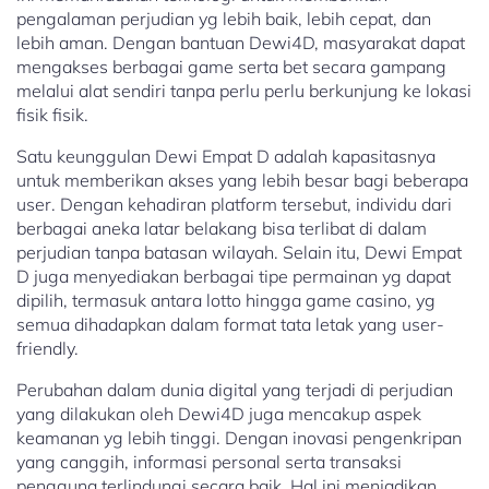
pengalaman perjudian yg lebih baik, lebih cepat, dan
lebih aman. Dengan bantuan Dewi4D, masyarakat dapat
mengakses berbagai game serta bet secara gampang
melalui alat sendiri tanpa perlu perlu berkunjung ke lokasi
fisik fisik.
Satu keunggulan Dewi Empat D adalah kapasitasnya
untuk memberikan akses yang lebih besar bagi beberapa
user. Dengan kehadiran platform tersebut, individu dari
berbagai aneka latar belakang bisa terlibat di dalam
perjudian tanpa batasan wilayah. Selain itu, Dewi Empat
D juga menyediakan berbagai tipe permainan yg dapat
dipilih, termasuk antara lotto hingga game casino, yg
semua dihadapkan dalam format tata letak yang user-
friendly.
Perubahan dalam dunia digital yang terjadi di perjudian
yang dilakukan oleh Dewi4D juga mencakup aspek
keamanan yg lebih tinggi. Dengan inovasi pengenkripan
yang canggih, informasi personal serta transaksi
pengguna terlindungi secara baik. Hal ini menjadikan