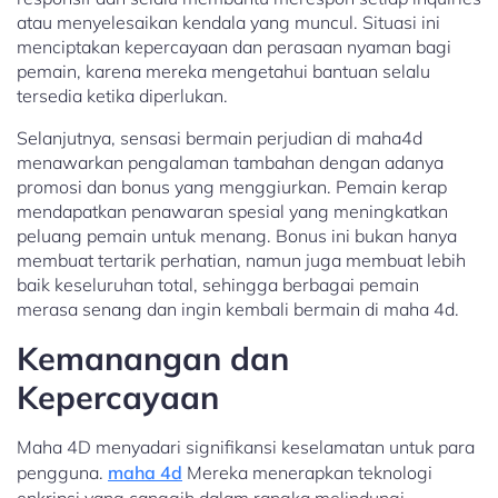
atau menyelesaikan kendala yang muncul. Situasi ini
menciptakan kepercayaan dan perasaan nyaman bagi
pemain, karena mereka mengetahui bantuan selalu
tersedia ketika diperlukan.
Selanjutnya, sensasi bermain perjudian di maha4d
menawarkan pengalaman tambahan dengan adanya
promosi dan bonus yang menggiurkan. Pemain kerap
mendapatkan penawaran spesial yang meningkatkan
peluang pemain untuk menang. Bonus ini bukan hanya
membuat tertarik perhatian, namun juga membuat lebih
baik keseluruhan total, sehingga berbagai pemain
merasa senang dan ingin kembali bermain di maha 4d.
Kemanangan dan
Kepercayaan
Maha 4D menyadari signifikansi keselamatan untuk para
pengguna.
maha 4d
Mereka menerapkan teknologi