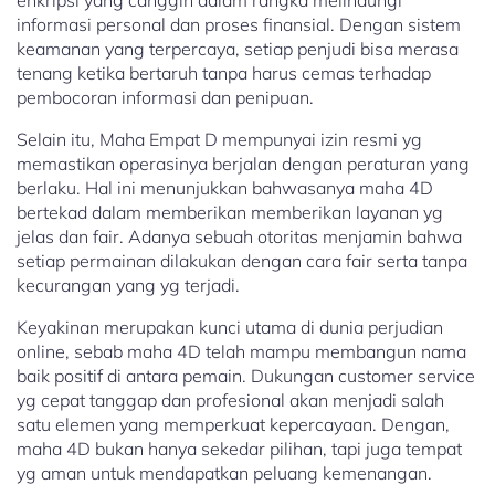
enkripsi yang canggih dalam rangka melindungi
informasi personal dan proses finansial. Dengan sistem
keamanan yang terpercaya, setiap penjudi bisa merasa
tenang ketika bertaruh tanpa harus cemas terhadap
pembocoran informasi dan penipuan.
Selain itu, Maha Empat D mempunyai izin resmi yg
memastikan operasinya berjalan dengan peraturan yang
berlaku. Hal ini menunjukkan bahwasanya maha 4D
bertekad dalam memberikan memberikan layanan yg
jelas dan fair. Adanya sebuah otoritas menjamin bahwa
setiap permainan dilakukan dengan cara fair serta tanpa
kecurangan yang yg terjadi.
Keyakinan merupakan kunci utama di dunia perjudian
online, sebab maha 4D telah mampu membangun nama
baik positif di antara pemain. Dukungan customer service
yg cepat tanggap dan profesional akan menjadi salah
satu elemen yang memperkuat kepercayaan. Dengan,
maha 4D bukan hanya sekedar pilihan, tapi juga tempat
yg aman untuk mendapatkan peluang kemenangan.