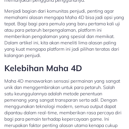
memanjakan pengguna penggunanya.
Menjadi bagian dari komunitas penjudi, penting agar
memahami alasan mengapa Maha 4D bisa jadi opsi yang
tepat. Bagi bagi para pemula yang baru pertama kali uji
atau para petaruh berpengalaman, platform ini
memberikan pengalaman yang spesial dan memikat.
Dalam artikel ini, kita akan meneliti lima alasan paling
yang kuat mengapa platform ini jadi pilihan teratas dari
kalangan penjudi.
Kelebihan Maha 4D
Maha 4D menawarkan sensasi permainan yang sangat
unik dan menggembirakan untuk para petaruh. Salah
satu keunggulannya adalah metode penentuan
pemenang yang sangat transparan serta adil. Dengan
menggunakan teknologi modern, semua output dapat
dipantau dalam real-time, memberikan rasa percaya diri
bagi para pemain terhadap kepercayaan game. Ini
merupakan faktor penting alasan utama kenapa cukup