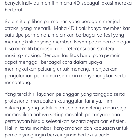
banyak individu memilih maha 4D sebagai lokasi mereka
bertaruh.
Selain itu, pilihan permainan yang beragam menjadi
atraksi yang menarik. Maha 4D tidak hanya memberikan
satu tipe permainan, melainkan berbagai variasi yang
memungkinkan yang memberi kesempatan pemain agar
bisa memilih berdasarkan preferensi dan strategi
masing-masing. Dengan fasilitas baru, para pemain
dapat menggali berbagai cara dalam upaya
meningkatkan peluang untuk menang, menjadikan
pengalaman permainan semakin menyenangkan serta
menantang.
Yang terakhir, layanan pelanggan yang tanggap serta
profesional merupakan keunggulan lainnya. Tim
dukungan yang selalu siap sedia menolong kapan saja
memastikan bahwa setiap masalah pertanyaan dan
pertanyaan bisa diselesaikan secara cepat dan efisien.
Hal ini tentu memberi kenyamanan dan kepuasan untuk
pemain yang ingin berkeinginan berfokus pada