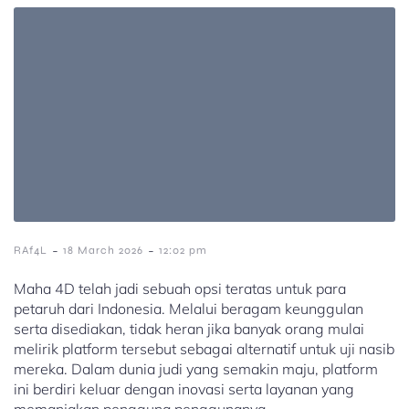
-
-
RAf4L
18 March 2026
12:02 pm
Maha 4D telah jadi sebuah opsi teratas untuk para
petaruh dari Indonesia. Melalui beragam keunggulan
serta disediakan, tidak heran jika banyak orang mulai
melirik platform tersebut sebagai alternatif untuk uji nasib
mereka. Dalam dunia judi yang semakin maju, platform
ini berdiri keluar dengan inovasi serta layanan yang