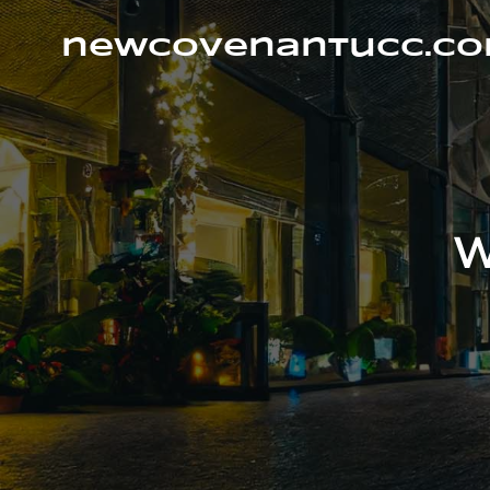
Skip
to
newcovenantucc.c
content
W