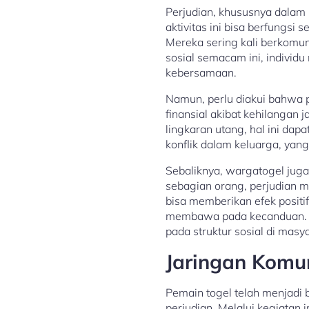
Perjudian, khususnya dalam k
aktivitas ini bisa berfungs
Mereka sering kali berkomun
sosial semacam ini, indivi
kebersamaan.
Namun, perlu diakui bahwa p
finansial akibat kehilangan
lingkaran utang, hal ini dap
konflik dalam keluarga, yan
Sebaliknya, wargatogel juga
sebagian orang, perjudian m
bisa memberikan efek positif
membawa pada kecanduan. Ke
pada struktur sosial di mas
Jaringan Komu
Pemain togel telah menjadi b
perjudian. Melalui kegiatan