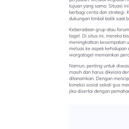
tujuan yang sama. Situasi i
berbagi cerita dan strategi.
dukungan timbal balik saat 
Keberadaan grup atau forum
togel. Di situs ini, mereka 
meningkatkan kesempatan unt
meluas ke aspek kehidupan d
wargatogel memainkan peran
Namun, penting untuk diwas
masih dan harus dikelola de
ditanamkan. Dengan mencipt
koneksi sosial sekali gus me
jika disertai dengan pemah