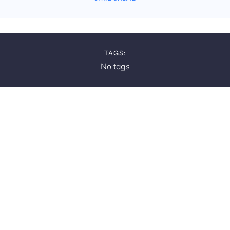
TAGS:
No tags