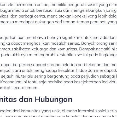
onteks permainan online, memiliki pengaruh sosial yang di ma
i sebagai media untuk bersosialisasi dan mengembangkan jaring
ikasi dan berbagi cerita, menciptakan koneksi yang lebih da
du merasa mendapat dukungan dari teman-teman peminat, yan
erjudian pun membawa bahaya signifikan untuk individu dan 
 jangka dapat menghasilkan masalah serius. Banyak orang seri
at merusak ikatan keluarga dan komunitas. Dampak negatif ini 
g pada akhirnya memengaruhi kestabilan sosial pada lingkunga
 dapat berperan sebagai sarana pelarian dari tekanan dan mas
enjadi cara untuk menghadapi kesulitan hidup dan mendapatk
 sejauh ini, terlalu sering bergantung pada perjudian sebagai 
canduan ini tentu saja berisiko pada kesejahteraan individ
yarakat secara umum.
nitas dan Hubungan
agian dari komunitas yang unik, di mana interaksi sosial serin
 ini, para pemain dapat membangun koneksi dengan pemain lai