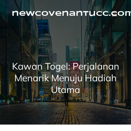
Skip
to
content
newcovenantucc.co
Kawan Togel: Perjalanan
Menarik Menuju Hadiah
Utama