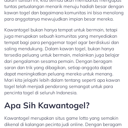
dalam tulisan ini, kita semua akan membahas mengupas
tuntas petualangan menarik menuju hadiah besar dengan
kawan togel dan bagaimana komunitas ini bisa menolong
para anggotanya mewujudkan impian besar mereka.
Kawantogel bukan hanya tempat untuk bermain, tetapi
juga merupakan sebuah komunitas yang menyediakan
tempat bagi para penggemar togel agar berdiskusi dan
saling mendukung. Dalam kawan togel, bukan hanya
tersedia peluang untuk bermain, melainkan juga belajar
dari pengalaman sesama pemain. Dengan beragam
saran dan trik yang dibagikan, setiap anggota dapat
dapat meningkatkan peluang mereka untuk menang.
Mari kita jelajahi lebih dalam tentang seperti apa kawan
togel telah menjadi pendorong semangat untuk para
pencinta togel di seluruh Indonesia.
Apa Sih Kawantogel?
Kawantogel merupakan situs game lotto yang semakin
dikenal di kalangan pecinta judi online. Dengan beragam