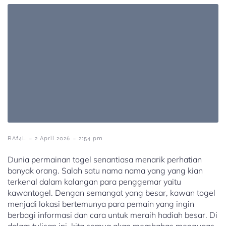
-
-
RAf4L
2 April 2026
2:54 pm
Dunia permainan togel senantiasa menarik perhatian
banyak orang. Salah satu nama nama yang yang kian
terkenal dalam kalangan para penggemar yaitu
kawantogel. Dengan semangat yang besar, kawan togel
menjadi lokasi bertemunya para pemain yang ingin
berbagi informasi dan cara untuk meraih hadiah besar. Di