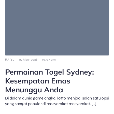
-
-
RAf4L
15 May 2026
10:07 am
Permainan Togel Sydney:
Kesempatan Emas
Menunggu Anda
Di dalam dunia game angka, lotto menjadi salah satu opsi
yang sangat populer di masyarakat masyarakat. […]