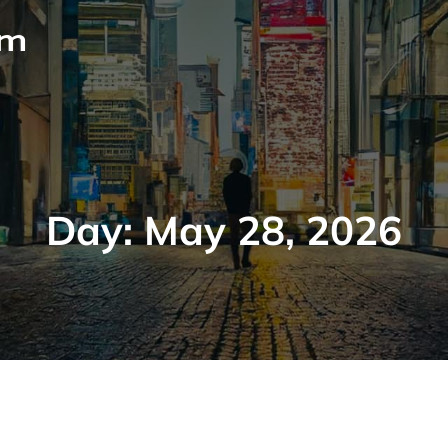
om
Day:
May 28, 2026