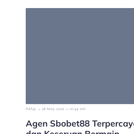
-
-
RAf4L
28 May 2026
10:54 am
Agen Sbobet88 Terpercay
dan Keseruan Bermain