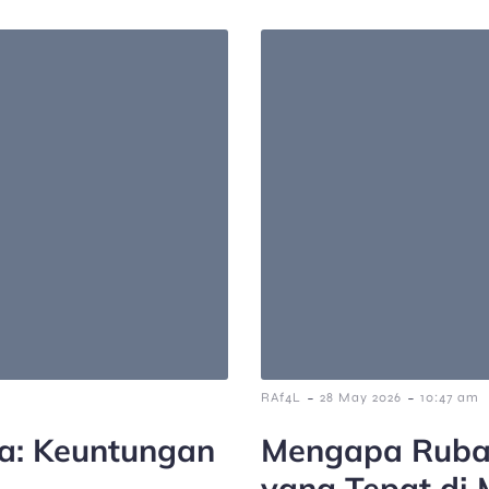
-
-
RAf4L
28 May 2026
10:47 am
a: Keuntungan
Mengapa Rubah
yang Tepat di 