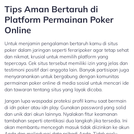
Tips Aman Bertaruh di
Platform Permainan Poker
Online
Untuk menjamin pengalaman bertaruh kamu di situs
poker dalam jaringan seperti feraripoker agar tetap sehat
dan nikmat, krusial untuk memilih platform yang
tepercaya. Cek situs tersebut memiliki izin yang jelas dan
testimoni positif dari anggota lain. Banyak partisipan juga
menyaranankan untuk bergabung dengan komunitas
permainan poker online di media sosial untuk mencari ide
dan tawaran tentang situs yang layak dicoba.
Jangan lupa waspadai proteksi profil kamu saat bermain
di idn poker atau idn play. Gunakan password yang solid
dan unik dari akun lainnya. Nyalakan fitur keamanan
tambahan seperti otentikasi dua langkah jika tersedia. Ini
akan membantu mencegah masuk tidak diizinkan ke akun
Anda dan melindungi data pribadi Anda. Tidak perlu