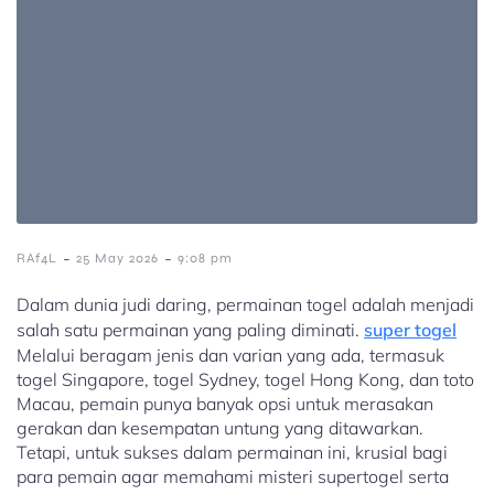
-
-
RAf4L
25 May 2026
9:08 pm
Dalam dunia judi daring, permainan togel adalah menjadi
salah satu permainan yang paling diminati.
super togel
Melalui beragam jenis dan varian yang ada, termasuk
togel Singapore, togel Sydney, togel Hong Kong, dan toto
Macau, pemain punya banyak opsi untuk merasakan
gerakan dan kesempatan untung yang ditawarkan.
Tetapi, untuk sukses dalam permainan ini, krusial bagi
para pemain agar memahami misteri supertogel serta