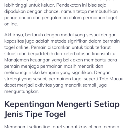
lebih tinggi untuk keluar. Pendekatan ini bisa saja
dipadukan dengan chance, namun tetap membutuhkan
pengetahuan dan pengalaman dalam permainan togel
online.
Akhirnya, bertaruh dengan modal yang sesuai dengan
kapasitas juga adalah metode signifikan dalam bermain
togel online. Pemain disarankan untuk tidak terlarut
situasi dan berjudi lebih dari keterbatasan finansial itu.
Manajemen keuangan yang baik akan membantu para
pemain menjaga permainan masih menarik dan
melindungi risiko kerugian yang signifikan. Dengan
strategi yang sesuai, permainan togel seperti Toto Macau
dapat menjadi aktivitas yang menarik sambil juga
menguntungkan.
Kepentingan Mengerti Setiap
Jenis Tipe Togel
Memahami setiap tipe togel sangat krusial bagi pemain