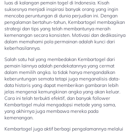
luas di kalangan pemain togel di Indonesia. Kisah
suksesnya menjadi inspirasi banyak orang yang ingin
mencoba peruntungan di dunia perjudian ini. Dengan
pengalaman bertahun-tahun, Kembartogel membagikan
strategi dan tips yang telah membantunya meraih
kemenangan secara konsisten. Motivasi dan dedikasinya
dalam memahami pola permainan adalah kunci dari
keberhasilannya.
Salah satu hal yang membedakan Kembartogel dari
pemain lainnya adalah pendekatannya yang cermat
dalam memilih angka. Ia tidak hanya mengandalkan
keberuntungan semata tetapi juga menganalisis data-
data historis yang dapat memberikan gambaran lebih
jelas mengenai kemungkinan angka yang akan keluar.
Cara ini telah terbukti efektif, dan banyak follower
Kembartogel mulai mengadopsi metode yang sama,
yang akhirnya juga membawa mereka pada
kemenangan.
Kembartogel juga aktif berbagi pengalamannya melalui