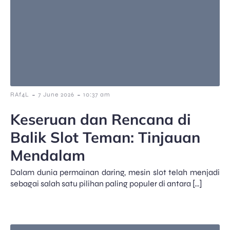
-
-
RAf4L
7 June 2026
10:37 am
Keseruan dan Rencana di
Balik Slot Teman: Tinjauan
Mendalam
Dalam dunia permainan daring, mesin slot telah menjadi
sebagai salah satu pilihan paling populer di antara […]