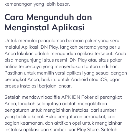
kemenangan yang lebih besar.
Cara Mengunduh dan
Menginstal Aplikasi
Untuk memulai pengalaman bermain poker yang seru
melalui Aplikasi IDN Play, langkah pertama yang perlu
Anda lakukan adalah mengunduh aplikasi tersebut. Anda
bisa mengunjungi situs resmi IDN Play atau situs poker
online terpercaya yang menyediakan tautan unduhan.
Pastikan untuk memilih versi aplikasi yang sesuai dengan
perangkat Anda, baik itu untuk Android atau iOS, agar
proses instalasi berjalan lancar.
Setelah mendownload file APK IDN Poker di perangkat
Anda, langkah selanjutnya adalah mengaktifkan
pengaturan untuk mengizinkan instalasi dari sumber
yang tidak dikenal. Buka pengaturan perangkat, cari
bagian keamanan, dan aktifkan opsi untuk mengizinkan
instalasi aplikasi dari sumber luar Play Store. Setelah