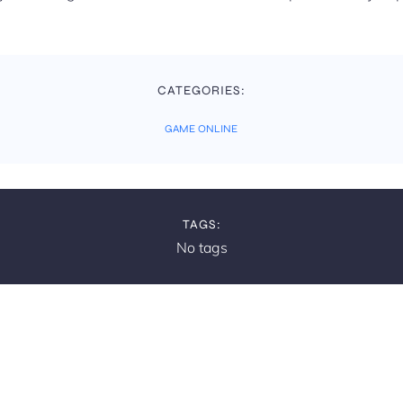
CATEGORIES:
GAME ONLINE
TAGS:
No tags