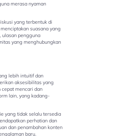
gguna merasa nyaman
skusi yang terbentuk di
a menciptakan suasana yang
, ulasan pengguna
unitas yang menghubungkan
 lebih intuitif dan
ikan aksesibilitas yang
 cepat mencari dan
orm lain, yang kadang-
e yang tidak selalu tersedia
mendapatkan perhatian dan
ruan dan penambahan konten
pengalaman baru.