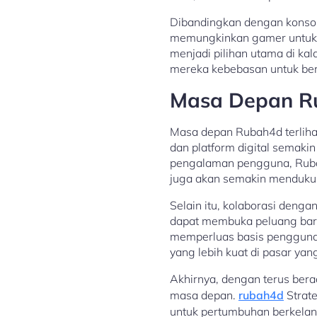
Dibandingkan dengan konsol
memungkinkan gamer untuk m
menjadi pilihan utama di ka
mereka kebebasan untuk ber
Masa Depan R
Masa depan Rubah4d terliha
dan platform digital semaki
pengalaman pengguna, Rubah
juga akan semakin mendukun
Selain itu, kolaborasi deng
dapat membuka peluang baru 
memperluas basis pengguna.
yang lebih kuat di pasar yan
Akhirnya, dengan terus bera
masa depan.
rubah4d
Strate
untuk pertumbuhan berkelanj