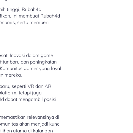
ih tinggi, Rubah4d
fikan. Ini membuat Rubah4d
konomis, serta memberi
sat. Inovasi dalam game
fitur baru dan peningkatan
Komunitas gamer yang loyal
an mereka.
baru, seperti VR dan AR,
atform, tetapi juga
d dapat mengambil posisi
 memastikan relevansinya di
komunitas akan menjadi kunci
ilihan utama di kalangan