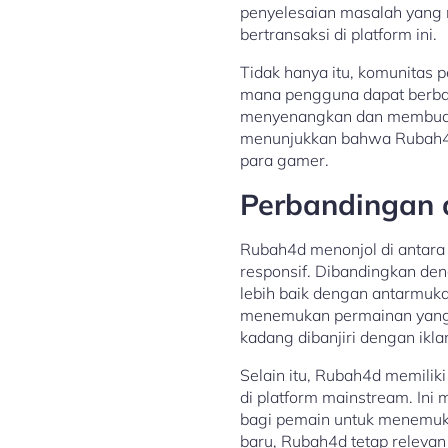
penyelesaian masalah yang
bertransaksi di platform ini.
Tidak hanya itu, komunitas 
mana pengguna dapat berbag
menyenangkan dan membuat 
menunjukkan bahwa Rubah4d
para gamer.
Perbandingan 
Rubah4d menonjol di antara
responsif. Dibandingkan de
lebih baik dengan antarmuk
menemukan permainan yang me
kadang dibanjiri dengan ikla
Selain itu, Rubah4d memiliki
di platform mainstream. In
bagi pemain untuk menemuk
baru, Rubah4d tetap relevan