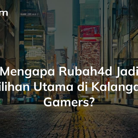
om
Mengapa Rubah4d Jad
ilihan Utama di Kalang
Gamers?