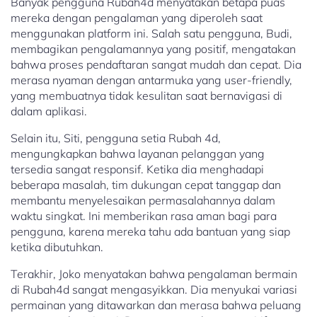
Banyak pengguna Rubah4d menyatakan betapa puas
mereka dengan pengalaman yang diperoleh saat
menggunakan platform ini. Salah satu pengguna, Budi,
membagikan pengalamannya yang positif, mengatakan
bahwa proses pendaftaran sangat mudah dan cepat. Dia
merasa nyaman dengan antarmuka yang user-friendly,
yang membuatnya tidak kesulitan saat bernavigasi di
dalam aplikasi.
Selain itu, Siti, pengguna setia Rubah 4d,
mengungkapkan bahwa layanan pelanggan yang
tersedia sangat responsif. Ketika dia menghadapi
beberapa masalah, tim dukungan cepat tanggap dan
membantu menyelesaikan permasalahannya dalam
waktu singkat. Ini memberikan rasa aman bagi para
pengguna, karena mereka tahu ada bantuan yang siap
ketika dibutuhkan.
Terakhir, Joko menyatakan bahwa pengalaman bermain
di Rubah4d sangat mengasyikkan. Dia menyukai variasi
permainan yang ditawarkan dan merasa bahwa peluang