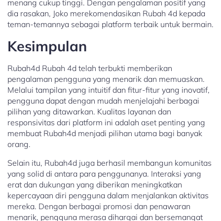
menang cukup tinggi. Dengan pengalaman positif yang
dia rasakan, Joko merekomendasikan Rubah 4d kepada
teman-temannya sebagai platform terbaik untuk bermain.
Kesimpulan
Rubah4d Rubah 4d telah terbukti memberikan
pengalaman pengguna yang menarik dan memuaskan.
Melalui tampilan yang intuitif dan fitur-fitur yang inovatif,
pengguna dapat dengan mudah menjelajahi berbagai
pilihan yang ditawarkan. Kualitas layanan dan
responsivitas dari platform ini adalah aset penting yang
membuat Rubah4d menjadi pilihan utama bagi banyak
orang.
Selain itu, Rubah4d juga berhasil membangun komunitas
yang solid di antara para penggunanya. Interaksi yang
erat dan dukungan yang diberikan meningkatkan
kepercayaan diri pengguna dalam menjalankan aktivitas
mereka. Dengan berbagai promosi dan penawaran
menarik, pengguna merasa dihargai dan bersemangat