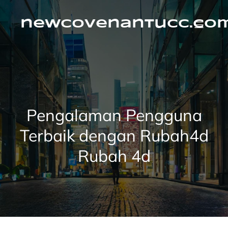
Skip
to
content
newcovenantucc.co
Pengalaman Pengguna
Terbaik dengan Rubah4d
Rubah 4d