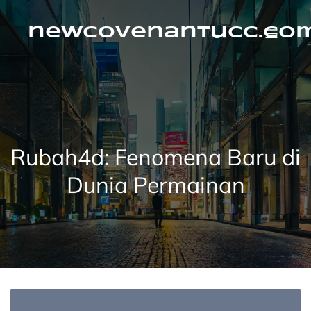
Skip
to
content
newcovenantucc.co
Rubah4d: Fenomena Baru di
Dunia Permainan