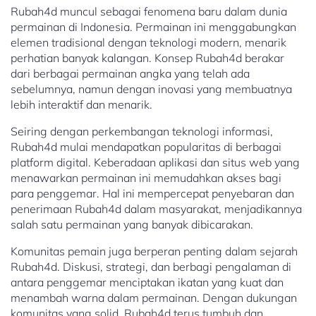
Rubah4d muncul sebagai fenomena baru dalam dunia
permainan di Indonesia. Permainan ini menggabungkan
elemen tradisional dengan teknologi modern, menarik
perhatian banyak kalangan. Konsep Rubah4d berakar
dari berbagai permainan angka yang telah ada
sebelumnya, namun dengan inovasi yang membuatnya
lebih interaktif dan menarik.
Seiring dengan perkembangan teknologi informasi,
Rubah4d mulai mendapatkan popularitas di berbagai
platform digital. Keberadaan aplikasi dan situs web yang
menawarkan permainan ini memudahkan akses bagi
para penggemar. Hal ini mempercepat penyebaran dan
penerimaan Rubah4d dalam masyarakat, menjadikannya
salah satu permainan yang banyak dibicarakan.
Komunitas pemain juga berperan penting dalam sejarah
Rubah4d. Diskusi, strategi, dan berbagi pengalaman di
antara penggemar menciptakan ikatan yang kuat dan
menambah warna dalam permainan. Dengan dukungan
komunitas yang solid, Rubah4d terus tumbuh dan