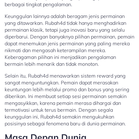
berbagai tingkat pengalaman.
Keunggulan lainnya adalah beragam jenis permainan
yang ditawarkan. Rubah4d tidak hanya menghadirkan
permainan klasik, tetapi juga inovasi baru yang selalu
diperbarui. Dengan banyaknya pilihan permainan, pemain
dapat menemukan jenis permainan yang paling mereka
nikmati dan mengasah keterampilan mereka.
Keberagaman pilihan ini menjadikan pengalaman
bermain lebih menarik dan tidak monoton.
Selain itu, Rubah4d menawarkan sistem reward yang
sangat menguntungkan. Pemain dapat merasakan
keuntungan lebih melalui promo dan bonus yang sering
diberikan. Ini membuat setiap sesi permainan semakin
mengasyikkan, karena pemain merasa dihargai dan
termotivasi untuk terus bermain. Dengan segala
keunggulan ini, Rubah4d semakin mengukuhkan
posisinya sebagai fenomena baru di dunia permainan.
Masa Depan Dunia