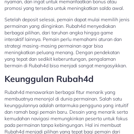
nyaman, dan ingat untuk memanfaatkan bonus atau
promosi yang tersedia untuk meningkatkan saldo awal.
Setelah deposit selesai, pemain dapat mulai memilih jenis
permainan yang diinginkan. Rubah4d menyediakan
berbagai pilihan, dari taruhan angka hingga game
interaktif lainnya. Pemain perlu memahami aturan dan
strategi masing-masing permainan agar bisa
meningkatkan peluang menang. Dengan pendekatan
yang tepat dan sedikit keberuntungan, pengalaman
bermain di Rubah4d bisa menjadi sangat mengasyikkan.
Keunggulan Rubah4d
Rubah4d menawarkan berbagai fitur menarik yang
membuatnya menonjol di dunia permainan. Salah satu
keunggulannya adalah antarmuka pengguna yang intuitif
dan ramah bagi pemain baru. Desain yang menarik serta
kemudahan navigasi memungkinkan peserta untuk fokus
pada permainan tanpa kebingungan. Hal ini membuat
Rubah4d menjadi pilihan yang tepat bagi pemain dari