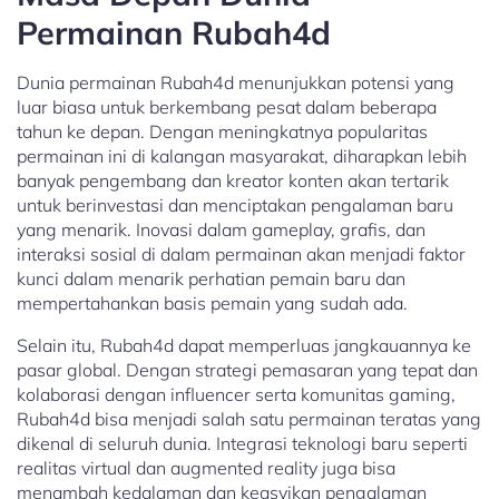
Permainan Rubah4d
Dunia permainan Rubah4d menunjukkan potensi yang
luar biasa untuk berkembang pesat dalam beberapa
tahun ke depan. Dengan meningkatnya popularitas
permainan ini di kalangan masyarakat, diharapkan lebih
banyak pengembang dan kreator konten akan tertarik
untuk berinvestasi dan menciptakan pengalaman baru
yang menarik. Inovasi dalam gameplay, grafis, dan
interaksi sosial di dalam permainan akan menjadi faktor
kunci dalam menarik perhatian pemain baru dan
mempertahankan basis pemain yang sudah ada.
Selain itu, Rubah4d dapat memperluas jangkauannya ke
pasar global. Dengan strategi pemasaran yang tepat dan
kolaborasi dengan influencer serta komunitas gaming,
Rubah4d bisa menjadi salah satu permainan teratas yang
dikenal di seluruh dunia. Integrasi teknologi baru seperti
realitas virtual dan augmented reality juga bisa
menambah kedalaman dan keasyikan pengalaman