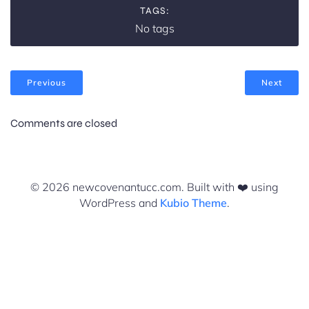
TAGS:
No tags
Previous
Next
Comments are closed
© 2026 newcovenantucc.com. Built with ❤️ using
WordPress and
Kubio Theme
.