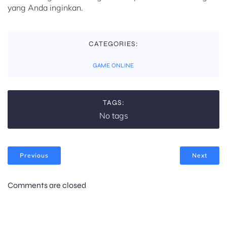
yang Anda inginkan.
CATEGORIES:
GAME ONLINE
TAGS:
No tags
Previous
Next
Comments are closed