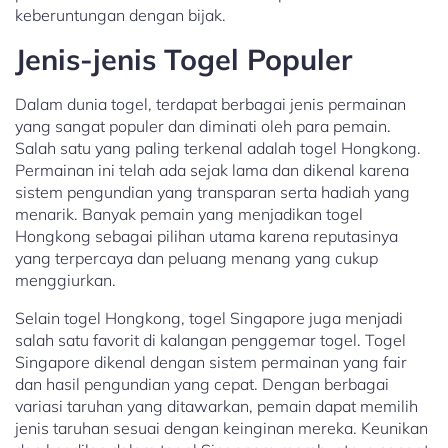
keberuntungan dengan bijak.
Jenis-jenis Togel Populer
Dalam dunia togel, terdapat berbagai jenis permainan
yang sangat populer dan diminati oleh para pemain.
Salah satu yang paling terkenal adalah togel Hongkong.
Permainan ini telah ada sejak lama dan dikenal karena
sistem pengundian yang transparan serta hadiah yang
menarik. Banyak pemain yang menjadikan togel
Hongkong sebagai pilihan utama karena reputasinya
yang terpercaya dan peluang menang yang cukup
menggiurkan.
Selain togel Hongkong, togel Singapore juga menjadi
salah satu favorit di kalangan penggemar togel. Togel
Singapore dikenal dengan sistem permainan yang fair
dan hasil pengundian yang cepat. Dengan berbagai
variasi taruhan yang ditawarkan, pemain dapat memilih
jenis taruhan sesuai dengan keinginan mereka. Keunikan