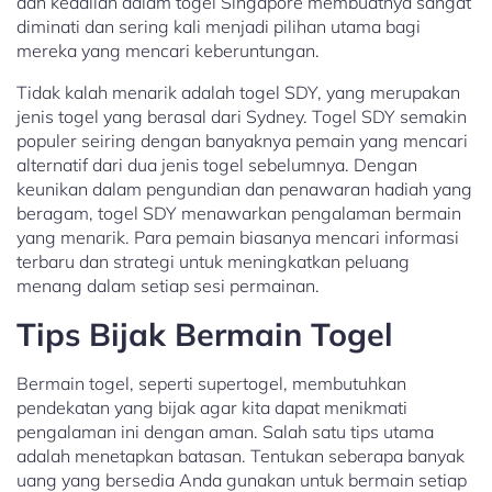
dan keadilan dalam togel Singapore membuatnya sangat
diminati dan sering kali menjadi pilihan utama bagi
mereka yang mencari keberuntungan.
Tidak kalah menarik adalah togel SDY, yang merupakan
jenis togel yang berasal dari Sydney. Togel SDY semakin
populer seiring dengan banyaknya pemain yang mencari
alternatif dari dua jenis togel sebelumnya. Dengan
keunikan dalam pengundian dan penawaran hadiah yang
beragam, togel SDY menawarkan pengalaman bermain
yang menarik. Para pemain biasanya mencari informasi
terbaru dan strategi untuk meningkatkan peluang
menang dalam setiap sesi permainan.
Tips Bijak Bermain Togel
Bermain togel, seperti supertogel, membutuhkan
pendekatan yang bijak agar kita dapat menikmati
pengalaman ini dengan aman. Salah satu tips utama
adalah menetapkan batasan. Tentukan seberapa banyak
uang yang bersedia Anda gunakan untuk bermain setiap