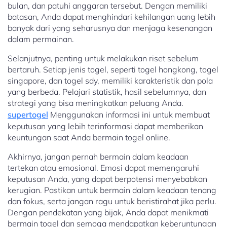
bulan, dan patuhi anggaran tersebut. Dengan memiliki
batasan, Anda dapat menghindari kehilangan uang lebih
banyak dari yang seharusnya dan menjaga kesenangan
dalam permainan.
Selanjutnya, penting untuk melakukan riset sebelum
bertaruh. Setiap jenis togel, seperti togel hongkong, togel
singapore, dan togel sdy, memiliki karakteristik dan pola
yang berbeda. Pelajari statistik, hasil sebelumnya, dan
strategi yang bisa meningkatkan peluang Anda.
supertogel
Menggunakan informasi ini untuk membuat
keputusan yang lebih terinformasi dapat memberikan
keuntungan saat Anda bermain togel online.
Akhirnya, jangan pernah bermain dalam keadaan
tertekan atau emosional. Emosi dapat memengaruhi
keputusan Anda, yang dapat berpotensi menyebabkan
kerugian. Pastikan untuk bermain dalam keadaan tenang
dan fokus, serta jangan ragu untuk beristirahat jika perlu.
Dengan pendekatan yang bijak, Anda dapat menikmati
bermain togel dan semoga mendapatkan keberuntungan