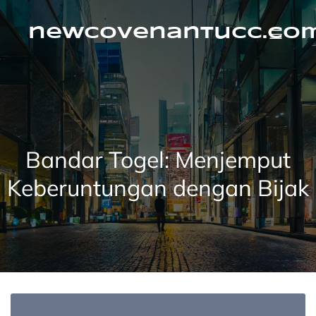
Skip
to
content
newcovenantucc.co
Bandar Togel: Menjemput
Keberuntungan dengan Bijak