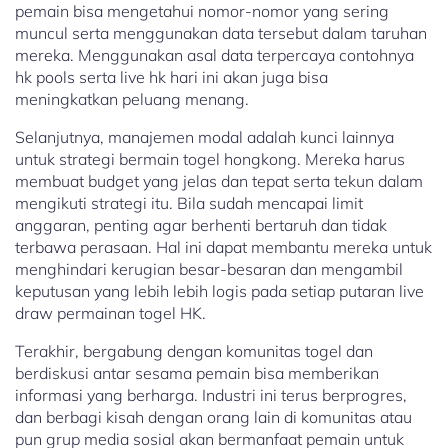
pemain bisa mengetahui nomor-nomor yang sering
muncul serta menggunakan data tersebut dalam taruhan
mereka. Menggunakan asal data terpercaya contohnya
hk pools serta live hk hari ini akan juga bisa
meningkatkan peluang menang.
Selanjutnya, manajemen modal adalah kunci lainnya
untuk strategi bermain togel hongkong. Mereka harus
membuat budget yang jelas dan tepat serta tekun dalam
mengikuti strategi itu. Bila sudah mencapai limit
anggaran, penting agar berhenti bertaruh dan tidak
terbawa perasaan. Hal ini dapat membantu mereka untuk
menghindari kerugian besar-besaran dan mengambil
keputusan yang lebih lebih logis pada setiap putaran live
draw permainan togel HK.
Terakhir, bergabung dengan komunitas togel dan
berdiskusi antar sesama pemain bisa memberikan
informasi yang berharga. Industri ini terus berprogres,
dan berbagi kisah dengan orang lain di komunitas atau
pun grup media sosial akan bermanfaat pemain untuk