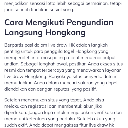
menjadikan sensasi lotto lebih sebagai permainan, tetapi
juga sebuah tindakan sosial yang.
Cara Mengikuti Pengundian
Langsung Hongkong
Berpartisipasi dalam live draw HK adalah langkah
penting untuk para penggila togel Hongkong yang
memperoleh informasi paling recent mengenai output
undian. Sebagai langkah awal, pastikan Anda akses situs
resmi dan tempat terpercaya yang menawarkan layanan
live draw Hongkong. Banyaknya situs penyedia data ini
memudahkan Anda dalam mencari saluran yang dapat
diandalkan dan dengan reputasi yang positif.
Setelah menemukan situs yang tepat, Anda bisa
melakukan registrasi dan membentuk akun jika
diperlukan. Jangan lupa untuk menjalankan verifikasi dan
mematuhi ketentuan yang berlaku. Setelah akun yang
sudah aktif, Anda dapat mengakses fitur live draw hk