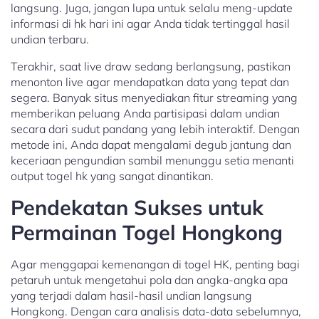
langsung. Juga, jangan lupa untuk selalu meng-update
informasi di hk hari ini agar Anda tidak tertinggal hasil
undian terbaru.
Terakhir, saat live draw sedang berlangsung, pastikan
menonton live agar mendapatkan data yang tepat dan
segera. Banyak situs menyediakan fitur streaming yang
memberikan peluang Anda partisipasi dalam undian
secara dari sudut pandang yang lebih interaktif. Dengan
metode ini, Anda dapat mengalami degub jantung dan
keceriaan pengundian sambil menunggu setia menanti
output togel hk yang sangat dinantikan.
Pendekatan Sukses untuk
Permainan Togel Hongkong
Agar menggapai kemenangan di togel HK, penting bagi
petaruh untuk mengetahui pola dan angka-angka apa
yang terjadi dalam hasil-hasil undian langsung
Hongkong. Dengan cara analisis data-data sebelumnya,