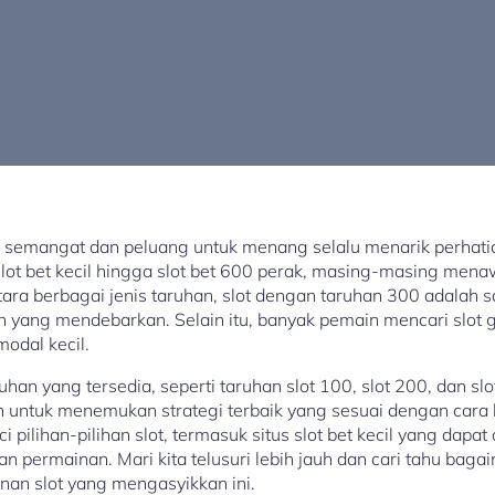
 semangat dan peluang untuk menang selalu menarik perhatia
ri slot bet kecil hingga slot bet 600 perak, masing-masing m
tara berbagai jenis taruhan, slot dengan taruhan 300 adalah sa
 yang mendebarkan. Selain itu, banyak pemain mencari slot 
odal kecil.
an yang tersedia, seperti taruhan slot 100, slot 200, dan slot
untuk menemukan strategi terbaik yang sesuai dengan cara b
 pilihan-pilihan slot, termasuk situs slot bet kecil yang dapat
ran permainan. Mari kita telusuri lebih jauh dan cari tahu b
nan slot yang mengasyikkan ini.