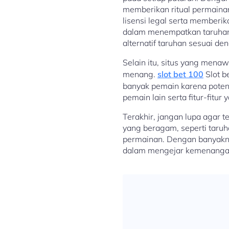
memberikan ritual permaina
lisensi legal serta memberi
dalam menempatkan taruhan 
alternatif taruhan sesuai de
Selain itu, situs yang mena
menang.
slot bet 100
Slot b
banyak pemain karena potens
pemain lain serta fitur-fit
Terakhir, jangan lupa agar
yang beragam, seperti taruh
permainan. Dengan banyaknya
dalam mengejar kemenangan d