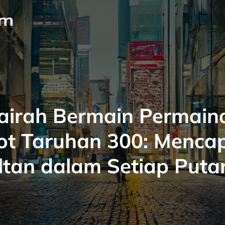
om
airah Bermain Permain
ot Taruhan 300: Menca
ltan dalam Setiap Puta