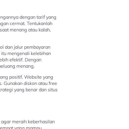
ngannya dengan tarif yang
ngan cermat. Tentukanlah
a saat menang atau kalah,
bol dan jalur pembayaran
a itu mengenali kelebihan
bih efektif. Dengan
 peluang menang.
yang positif. Website yang
. Gunakan diskon atau free
trategi yang benar dan situs
 agar meraih keberhasilan
h tempat yang mampu